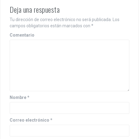
a
Deja una respuesta
c
Tu dirección de correo electrónico no será publicada.
Los
i
campos obligatorios están marcados con
*
Comentario
ó
n
d
e
e
n
Nombre
*
t
r
Correo electrónico
*
a