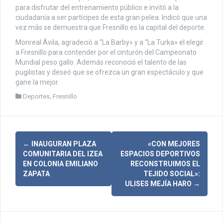
para disfrutar del entrenamiento público e invitó a la
ciudadanía a ser partícipes de esta gran pelea. Indicó que una
vez más se demuestra que Fresnillo es la capital del deporte.
Monreal Ávila, agradeció a “La Barby» y a “La Turka» el elegir
a Fresnillo para contender por el cinturón del Campeonato
Mundial peso gallo. Además reconoció el talento de las
pugilistas y deseó que se ofrezca un gran espectáculo y que
gane la mejor.
Deportes
,
Fresnillo
N
←
INAUGURAN PLAZA
«CON MEJORES
COMUNITARIA DEL IZEA
ESPACIOS DEPORTIVOS
a
EN COLONIA EMILIANO
RECONSTRUIMOS EL
ZAPATA
TEJIDO SOCIAL»:
v
ULISES MEJÍA HARO
→
e
g