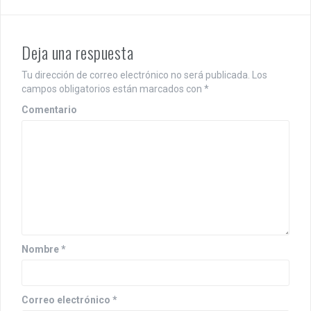
g
a
Deja una respuesta
c
Tu dirección de correo electrónico no será publicada.
Los
i
campos obligatorios están marcados con
*
ó
Comentario
n
d
e
e
n
Nombre
*
t
r
Correo electrónico
*