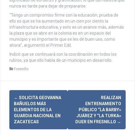
nunca es tarde para dejar de prepararse.
“Tengo un compromiso firme con la educación, prueba de
ello es que se ha aumentado en un cien por ciento la
infraestructura educativa, y esto es un avance más, además
la plaza que se abre en la colonia es en un espacio del
municipio y es importante que se les dé buen uso, como
ahora”, argumentó el Primer Edil.
Indicó que se continuará con la coordinación en todos los
rubros, ya que ello habla de un municipio en desarrollo.
Fresnillo
N
←
SOLICITA GEOVANNA
REALIZAN
BAÑUELOS MÁS
ENTRENAMIENTO
a
ELEMENTOS DE LA
PÚBLICO “LA BARBY»
GUARDIA NACIONAL EN
JUÁREZ Y “LA TURKA»
v
ZACATECAS
DUER EN FRESNILLO
→
e