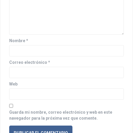
e
e
n
t
Nombre
*
r
a
Correo electrónico
*
d
a
Web
s
Guarda mi nombre, correo electrónico y web en este
navegador para la próxima vez que comente.