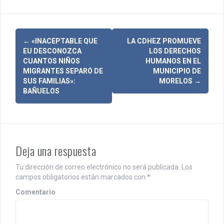
N
←
«INACEPTABLE QUE
LA CDHEZ PROMUEVE
EU DESCONOZCA
LOS DERECHOS
a
CUANTOS NIÑOS
HUMANOS EN EL
MIGRANTES SEPARÓ DE
MUNICIPIO DE
v
SUS FAMILIAS»:
MORELOS
→
BAÑUELOS
e
g
a
c
Deja una respuesta
i
Tu dirección de correo electrónico no será publicada.
Los
campos obligatorios están marcados con
*
ó
Comentario
n
d