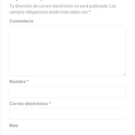
a
Tu dirección de correo electrónico no será publicada.
Los
c
campos obligatorios están marcados con
*
i
Comentario
ó
n
d
e
e
Nombre
*
n
t
Correo electrónico
*
r
a
Web
d