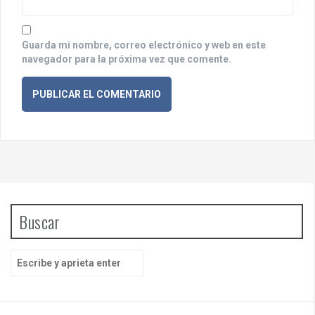
a
s
Guarda mi nombre, correo electrónico y web en este
navegador para la próxima vez que comente.
Buscar
B
u
s
c
a