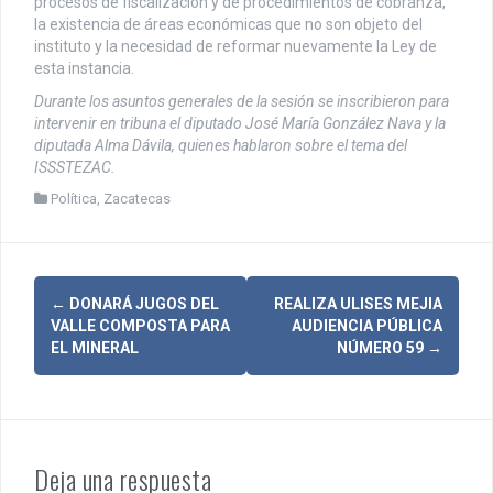
procesos de fiscalización y de procedimientos de cobranza,
la existencia de áreas económicas que no son objeto del
instituto y la necesidad de reformar nuevamente la Ley de
esta instancia.
Durante los asuntos generales de la sesión se inscribieron para
intervenir en tribuna el diputado José María González Nava y la
diputada Alma Dávila, quienes hablaron sobre el tema del
ISSSTEZAC.
Política
,
Zacatecas
N
←
DONARÁ JUGOS DEL
REALIZA ULISES MEJIA
VALLE COMPOSTA PARA
AUDIENCIA PÚBLICA
a
EL MINERAL
NÚMERO 59
→
v
e
g
Deja una respuesta