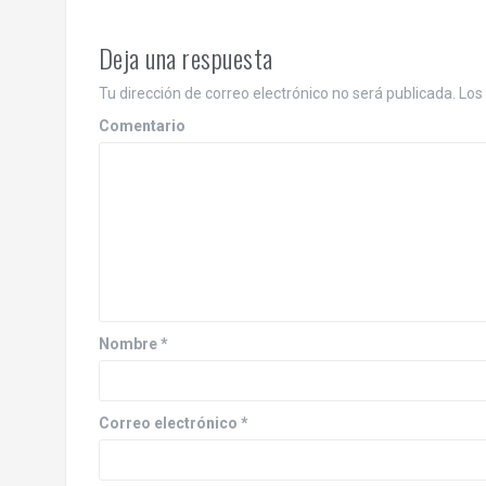
v
e
Deja una respuesta
g
Tu dirección de correo electrónico no será publicada.
Los 
a
Comentario
c
i
ó
n
d
Nombre
*
e
e
Correo electrónico
*
n