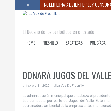
S
NOEMÍ LUNA ADVIERTE: “LEY CENSUR
a
l
EMPRENDEN JORNADA DE BÚSQUEDA G
t
a
SE ACCIDENTA VEHÍCULO DEL EQUIP
r
El Decano de los periódicos en el Estado
a
“ZACATECAS DEBE SER UNO DE LOS GR
l
HOME
FRESNILLO
ZACATECAS
POLICÍACA
c
IMPLEMENTA SAMA ESTRATEGIA DE RE
o
INICIA EN FRESNILLO EL XXXI FESTIV
n
t
e
n
DONARÁ JUGOS DEL VALL
i
d
o
febrero 11, 2020
La Voz De Fresnillo
La administración municipal que encabeza el presidente m
tipo composta por parte de Jugos del Valle. Este mar
coordinadora ambiental de la empresa antes mencionad