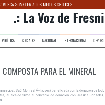
A” BUSCA SOMETER A LOS MEDIOS CRÍTICOS
.: La Voz de Fresnil
ENERALIZADA EN COLONIAS DE FRESNILLO
O DE LA SENADORA GEOVANNA BAÑUELOS
ANDES DESTINOS TURÍSTICOS DE MÉXICO”: ULISES MEJÍA
POLÍTICA
SOCIALES
NACIONAL
INTERNACIONAL
DEPORT
CICLAJE INTEGRAL DE PET CON ENCUENTRO INSTITUCIONAL 
AL NACIONAL DE BANDAS SINFÓNICAS
E COMPOSTA PARA EL MINERAL
unicipal, Saúl Monreal Ávila, será beneficiada con la donación de lodo
tes, el alcalde firmó el convenio de donación con Jessica González,
a.