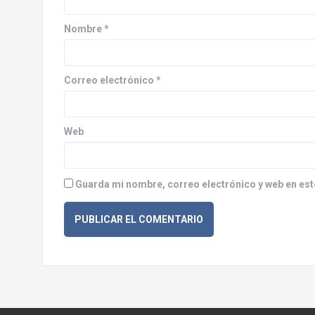
d
Nombre
*
e
e
Correo electrónico
*
n
t
Web
r
a
Guarda mi nombre, correo electrónico y web en est
d
a
s