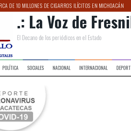
CA DE 10 MILLONES DE CIGARROS ILÍCITOS EN MICHOACÁN
.: La Voz de Fresnil
AR A ZACATECAS EN LA ESTRATEGIA NACIONAL CONTRA EL 
O PARA NIÑAS, NIÑOS Y ADOLESCENTES
El Decano de los periódicos en el Estado
APOYOS A FAMILIAS EN LAS LADRILLERAS
NACIONAL DE MOTOCICLISMO 2026 “LA ORIGINAL”, EN SU XXV
S TEMPORALES PARA GARANTIZAR MOVILIDAD DIGNA EN ZAC
POLÍTICA
SOCIALES
NACIONAL
INTERNACIONAL
DEPORT