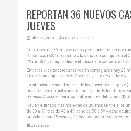
REPORTAN 36 NUEVOS CA
JUEVES
abril 22, 2021
La Voz De Fresnillo
Tres muertes, 36 nuevos casos y 46 pacientes recuperados
Zacatecas (SSZ), respecto a la situación que guarda el C
29 mil 534 contagios desde el inicio de la pandemia; 25 
Entre las y los zacatecanos recién contagiados hay 20 mu
10 de Guadalupe, cinco de Fresnillo y el resto de Jerez, J
La situación de salud de tres de los pacientes es grave (u
permanecen en aislamiento domiciliario. El Instituto Mexi
Servicios Sociales para los Trabajadores del Estado (ISS
Hay en el listado tres menores de 20 años (entre ellos un 
de 30 a 39, tres de 40 a 49, ocho de 50 a 59 y ocho adul
prevalece con 25 casos y 11 son por haber tenido conta
Zacatecas