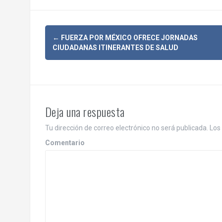
N
←
FUERZA POR MÉXICO OFRECE JORNADAS
CIUDADANAS ITINERANTES DE SALUD
a
v
e
Deja una respuesta
g
Tu dirección de correo electrónico no será publicada.
Los 
a
Comentario
c
i
ó
n