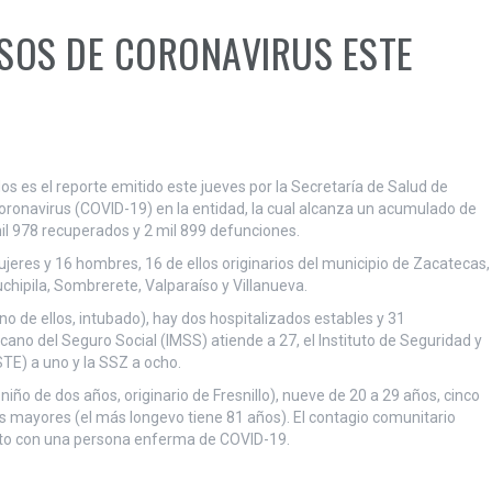
SOS DE CORONAVIRUS ESTE
 es el reporte emitido este jueves por la Secretaría de Salud de
oronavirus (COVID-19) en la entidad, la cual alcanza un acumulado de
mil 978 recuperados y 2 mil 899 defunciones.
jeres y 16 hombres, 16 de ellos originarios del municipio de Zacatecas,
uchipila, Sombrerete, Valparaíso y Villanueva.
no de ellos, intubado), hay dos hospitalizados estables y 31
cano del Seguro Social (IMSS) atiende a 27, el Instituto de Seguridad y
STE) a uno y la SSZ a ocho.
niño de dos años, originario de Fresnillo), nueve de 20 a 29 años, cinco
tos mayores (el más longevo tiene 81 años). El contagio comunitario
cto con una persona enferma de COVID-19.