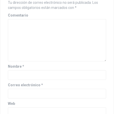
a
Tu dirección de correo electrónico no será publicada.
Los
c
campos obligatorios están marcados con
*
i
Comentario
ó
n
d
e
e
Nombre
*
n
t
Correo electrónico
*
r
a
Web
d