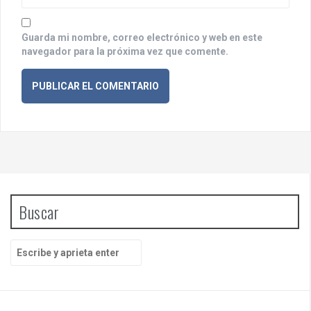
a
s
Guarda mi nombre, correo electrónico y web en este
navegador para la próxima vez que comente.
Buscar
B
u
s
c
a