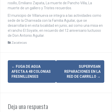
rosillo, Emiliano Zapata, La muerte de Pancho Villa, La
muerte de un gallero y Tristes recuerdos.
El municipio de Villanueva se integra a las actividades como
sede de la Charreada con la Familia Aguilar, que se
desarrollará en esta localidad en junio; así como una misa en
el rancho El Soyate, en recuerdo del 12 aniversario luctuoso
de Don Antonio Aguilar.
Zacatecas
N
←
FUGA DE AGUA
SUPERVISAN
AFECTA A 48 COLONIAS
REPARACIONES EN LA
a
FRESNILLENSES
RED DE CARRILLO
→
v
e
g
Deja una respuesta