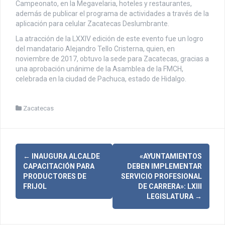
Campeonato, en la Megavelaria, hoteles y restaurantes,
además de publicar el programa de actividades a través de la
aplicación para celular Zacatecas Deslumbrante.
La atracción de la LXXIV edición de este evento fue un logro
del mandatario Alejandro Tello Cristerna, quien, en
noviembre de 2017, obtuvo la sede para Zacatecas, gracias a
una aprobación unánime de la Asamblea de la FMCH,
celebrada en la ciudad de Pachuca, estado de Hidalgo.
Zacatecas
N
←
INAUGURA ALCALDE
«AYUNTAMIENTOS
CAPACITACIÓN PARA
DEBEN IMPLEMENTAR
a
PRODUCTORES DE
SERVICIO PROFESIONAL
FRIJOL
DE CARRERA»: LXIII
v
LEGISLATURA
→
e