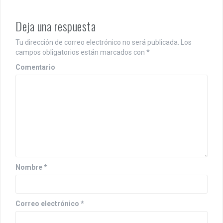
g
a
Deja una respuesta
c
Tu dirección de correo electrónico no será publicada.
Los
i
campos obligatorios están marcados con
*
Comentario
ó
n
d
e
e
n
Nombre
*
t
r
Correo electrónico
*
a