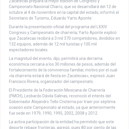
Zacatecas prepara la mejor edición de Congreso y
Campeonato Nacional Charro, que se desarrollará del 12 de
octubre al 4 de noviembre en la capital del estado, informó el
Secretario de Turismo, Eduardo Yarto Aponte.
Durante la presentación oficial del programa del LXXIV
Congreso y Campeonato de charrería, Yarto Aponte explicó
que Zacatecas recibirá a 3 mil 370 competidores, divididos en
132 equipos, además de 12 mil turistas y 100 mil
espectadores locales.
La magnitud del evento, dijo, permitirá una derrama
económica cercana a los 30 millones de pesos, además del
fortalecimiento de la convivencia familiar, motivo por el cual
«la charrería estará de fiesta en Zacatecas», expresó Juan
Francisco Rivera, organizador del campeonato.
El Presidente de la Federación Mexicana de Charrería
(FMCH), Leobardo Dávila Salinas, reconoció el interés del
Gobernador Alejandro Tello Cristerna por traer por séptima
ocasión este Campeonato al estado, ya que anteriormente
fue sede en 1979, 1990, 1995, 2002, 2008 y 2012.
La activa participación de la entidad ha permitido que este
deporte rebase fronteras, agregó, pues 80 por ciento de las