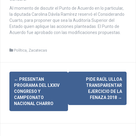
Al momento de discutir el Punto de Acuerdo en lo particular,
la diputada Carolina Dávila Ramírez reservó el Considerando
Cuarto, para proponer que sea la Auditoría Superior del
Estado quien aplique las acciones planteadas. El Punto de
Acuerdo fue aprobado con las modificaciones propuestas.
Política
,
Zacatecas
N
←
PRESENTAN
PIDE RAÚL ULLOA
PROGRAMA DEL LXXIV
TRANSPARENTAR
a
CONGRESO Y
EJERCICIO DE LA
CAMPEONATO
FENAZA 2018
→
v
NACIONAL CHARRO
e
g