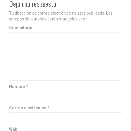
a
Deja una respuesta
c
Tu dirección de correo electrónico no será publicada.
Los
i
campos obligatorios están marcados con
*
ó
Comentario
n
d
e
e
n
Nombre
*
t
r
Correo electrónico
*
a
d
Web