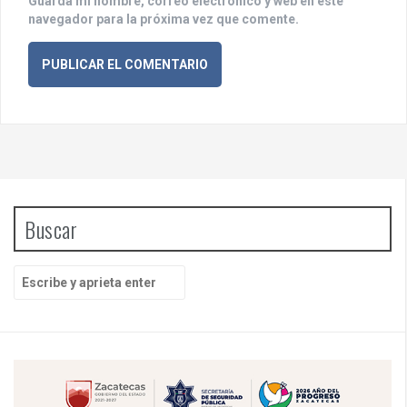
Guarda mi nombre, correo electrónico y web en este
navegador para la próxima vez que comente.
Buscar
B
u
s
c
a
r
p
o