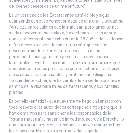
actividades y mantener bajo nuestra tutela el sueño de miles
de jóvenes deseosos de un mejor futuro”.
La Universidad de los Zacatecanos está de pie y sigue
avanzando con paso vencedor, goza de una gran vitalidad, su
fortaleza en los valores que la impulsan, pero lamentamos
se desconozca su naturaleza, trayectoria y el gran aporte
que históricamente ha hecho durante 187 años de existencia
a Zacatecas y los zacatecanos, más aún, que en ese
desconocimiento, se pretenda hacer presa de un
permanente hostigamiento y escarnio, aprovechando
lamentables eventos suscitados, utilizando su nombre, que
obedecieron a actos personales que no deben ser atribuibles
a esa situación, manchándole y pretendiendo disipar su
trascendente actuar, que ha cambiado en sentido positivo el
sentido de la vida para miles de zacatecanos y sus familias,
planteó.
Es por ello -enfatizó- que nuevamente hago un llamado con
todo respeto a las autoridades correspondientes para que, si
hay elementos para sancionar a los responsables de la
“estafa maestra” lo hagan de inmediato, acorde a Derecho, lo
que dará pauta a que en las instancias universitarias se haga
lo propio acorde a nuestra normatividad vigente.