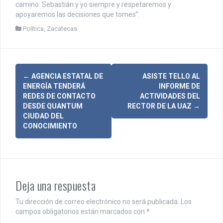
camino. Sebastián y yo siempre y respetaremos y
apoyaremos las decisiones que tomes”.
Política
,
Zacatecas
N
←
AGENCIA ESTATAL DE
ASISTE TELLO AL
ENERGÍA TENDERÁ
INFORME DE
a
REDES DE CONTACTO
ACTIVIDADES DEL
DESDE QUANTUM
RECTOR DE LA UAZ
→
v
CIUDAD DEL
CONOCIMIENTO
e
g
a
c
Deja una respuesta
i
Tu dirección de correo electrónico no será publicada.
Los
campos obligatorios están marcados con
*
ó