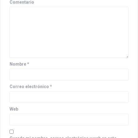
Comentario
n
d
e
e
n
t
Nombre
*
r
a
Correo electrónico
*
d
a
Web
s