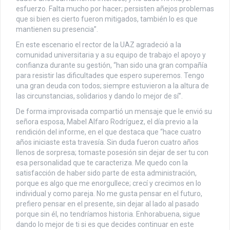
esfuerzo. Falta mucho por hacer; persisten añejos problemas
que si bien es cierto fueron mitigados, también lo es que
mantienen su presencia”.
En este escenario el rector de la UAZ agradeció a la
comunidad universitaria y a su equipo de trabajo el apoyo y
confianza durante su gestión, “han sido una gran compañía
para resistir las dificultades que espero superemos. Tengo
una gran deuda con todos; siempre estuvieron a la altura de
las circunstancias, solidarios y dando lo mejor de sí”.
De forma improvisada compartió un mensaje que le envió su
señora esposa, Mabel Alfaro Rodríguez, el día previo a la
rendición del informe, en el que destaca que “hace cuatro
años iniciaste esta travesía. Sin duda fueron cuatro años
llenos de sorpresa; tomaste posesión sin dejar de ser tu con
esa personalidad que te caracteriza. Me quedo con la
satisfacción de haber sido parte de esta administración,
porque es algo que me enorgullece; crecí y crecimos en lo
individual y como pareja. No me gusta pensar en el futuro,
prefiero pensar en el presente, sin dejar al lado al pasado
porque sin él, no tendríamos historia. Enhorabuena, sigue
dando lo mejor de ti si es que decides continuar en este