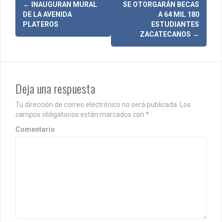
N
←
INAUGURAN MURAL
SE OTORGARÁN BECAS
DE LA AVENIDA
A 64 MIL 180
a
PLATEROS
ESTUDIANTES
ZACATECANOS
→
v
e
g
Deja una respuesta
a
Tu dirección de correo electrónico no será publicada.
Los
c
campos obligatorios están marcados con
*
i
Comentario
ó
n
d
e
e