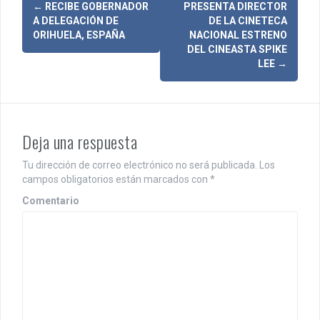
N
←
RECIBE GOBERNADOR
PRESENTA DIRECTOR
A DELEGACIÓN DE
DE LA CINETECA
a
ORIHUELA, ESPAÑA
NACIONAL ESTRENO
DEL CINEASTA SPIKE
v
LEE
→
e
g
a
Deja una respuesta
c
Tu dirección de correo electrónico no será publicada.
Los
i
campos obligatorios están marcados con
*
Comentario
ó
n
d
e
e