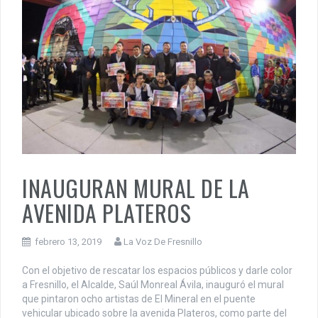
INAUGURAN MURAL DE LA
AVENIDA PLATEROS
febrero 13, 2019
La Voz De Fresnillo
Con el objetivo de rescatar los espacios públicos y darle color
a Fresnillo, el Alcalde, Saúl Monreal Ávila, inauguró el mural
que pintaron ocho artistas de El Mineral en el puente
vehicular ubicado sobre la avenida Plateros, como parte del