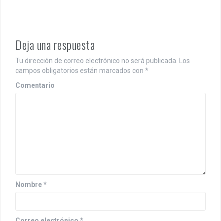
g
a
c
Deja una respuesta
i
Tu dirección de correo electrónico no será publicada.
Los
campos obligatorios están marcados con
*
ó
Comentario
n
d
e
e
n
t
Nombre
*
r
a
Correo electrónico
*