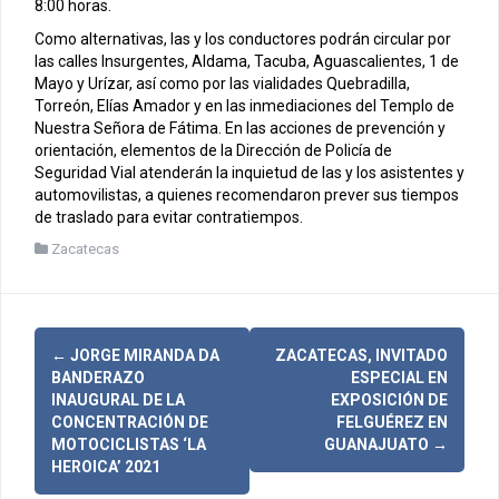
8:00 horas.
Como alternativas, las y los conductores podrán circular por
las calles Insurgentes, Aldama, Tacuba, Aguascalientes, 1 de
Mayo y Urízar, así como por las vialidades Quebradilla,
Torreón, Elías Amador y en las inmediaciones del Templo de
Nuestra Señora de Fátima. En las acciones de prevención y
orientación, elementos de la Dirección de Policía de
Seguridad Vial atenderán la inquietud de las y los asistentes y
automovilistas, a quienes recomendaron prever sus tiempos
de traslado para evitar contratiempos.
Zacatecas
N
←
JORGE MIRANDA DA
ZACATECAS, INVITADO
BANDERAZO
ESPECIAL EN
a
INAUGURAL DE LA
EXPOSICIÓN DE
CONCENTRACIÓN DE
FELGUÉREZ EN
v
MOTOCICLISTAS ‘LA
GUANAJUATO
→
HEROICA’ 2021
e