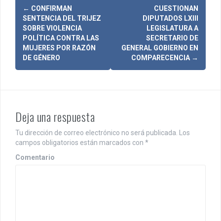
N
←
CONFIRMAN
CUESTIONAN
SENTENCIA DEL TRIJEZ
DIPUTADOS LXIII
a
SOBRE VIOLENCIA
LEGISLATURA A
POLÍTICA CONTRA LAS
SECRETARIO DE
v
MUJERES POR RAZÓN
GENERAL GOBIERNO EN
DE GÉNERO
COMPARECENCIA
→
e
g
a
c
Deja una respuesta
i
Tu dirección de correo electrónico no será publicada.
Los
campos obligatorios están marcados con
*
ó
Comentario
n
d
e