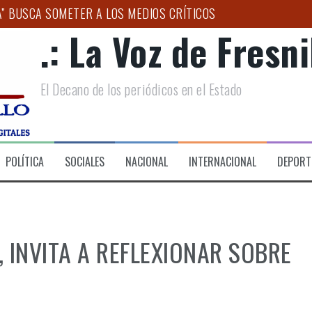
A” BUSCA SOMETER A LOS MEDIOS CRÍTICOS
.: La Voz de Fresnil
ENERALIZADA EN COLONIAS DE FRESNILLO
O DE LA SENADORA GEOVANNA BAÑUELOS
El Decano de los periódicos en el Estado
ANDES DESTINOS TURÍSTICOS DE MÉXICO”: ULISES MEJÍA
CICLAJE INTEGRAL DE PET CON ENCUENTRO INSTITUCIONAL 
AL NACIONAL DE BANDAS SINFÓNICAS
POLÍTICA
SOCIALES
NACIONAL
INTERNACIONAL
DEPORT
 INVITA A REFLEXIONAR SOBRE