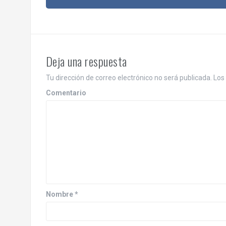
N
a
v
e
Deja una respuesta
g
Tu dirección de correo electrónico no será publicada.
Los 
a
Comentario
c
i
ó
n
d
Nombre
*
e