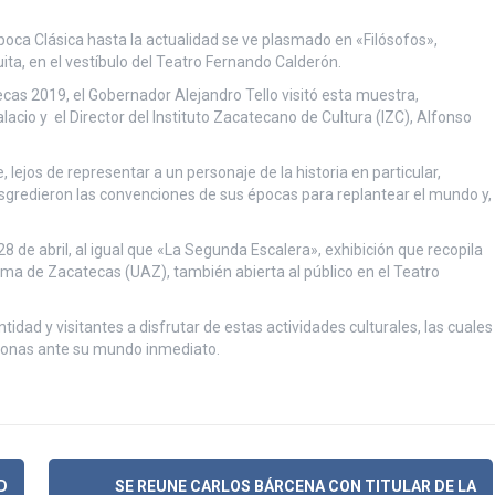
oca Clásica hasta la actualidad se ve plasmado en «Filósofos»,
uita, en el vestíbulo del Teatro Fernando Calderón.
ecas 2019, el Gobernador Alejandro Tello visitó esta muestra,
acio y el Director del Instituto Zacatecano de Cultura (IZC), Alfonso
lejos de representar a un personaje de la historia en particular,
sgredieron las convenciones de sus épocas para replantear el mundo y,
8 de abril, al igual que «La Segunda Escalera», exhibición que recopila
oma de Zacatecas (UAZ), también abierta al público en el Teatro
 entidad y visitantes a disfrutar de estas actividades culturales, las cuales
ersonas ante su mundo inmediato.
D
SE REUNE CARLOS BÁRCENA CON TITULAR DE LA