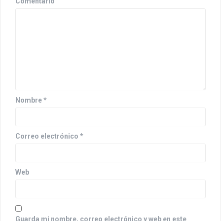
Comentario
ó
n
d
e
e
n
Nombre
*
t
r
Correo electrónico
*
a
d
Web
a
s
Guarda mi nombre, correo electrónico y web en este