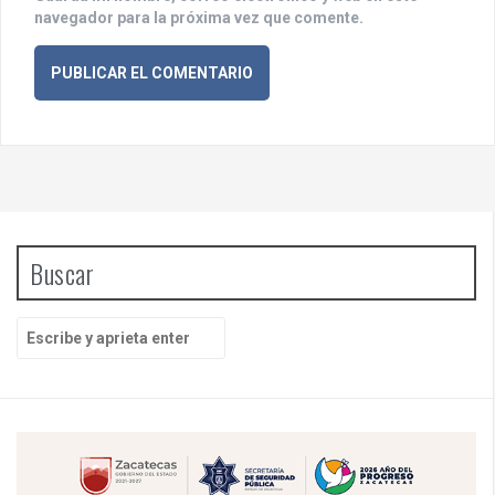
navegador para la próxima vez que comente.
Buscar
B
u
s
c
a
r
p
o