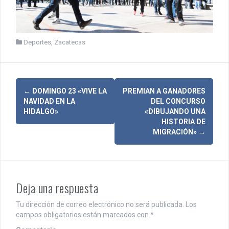
Deportes
,
Zacatecas
N
←
DOMINGO 23 «VIVE LA
PREMIAN A GANADORES
NAVIDAD EN LA
DEL CONCURSO
a
HIDALGO»
«DIBUJANDO UNA
HISTORIA DE
v
MIGRACIÓN»
→
e
g
a
Deja una respuesta
c
Tu dirección de correo electrónico no será publicada.
Los
i
campos obligatorios están marcados con
*