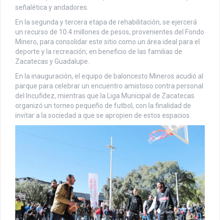
señalética y andadores.
En la segunda y tercera etapa de rehabilitación, se ejercerá
un recurso de 10.4 millones de pesos, provenientes del Fondo
Minero, para consolidar este sitio como un área ideal para el
deporte y la recreación, en beneficio de las familias de
Zacatecas y Guadalupe.
En la inauguración, el equipo de baloncesto Mineros acudió al
parque para celebrar un encuentro amistoso contra personal
del Incufidez, mientras que la Liga Municipal de Zacatecas
organizó un torneo pequeño de futbol, con la finalidad de
invitar a la sociedad a que se apropien de estos espacios.