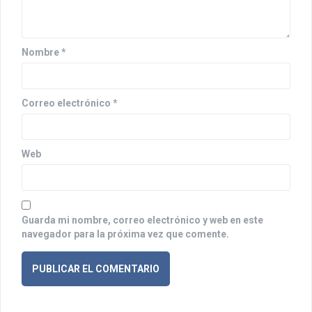
e
n
Nombre
*
t
r
Correo electrónico
*
a
d
Web
a
s
Guarda mi nombre, correo electrónico y web en este
navegador para la próxima vez que comente.