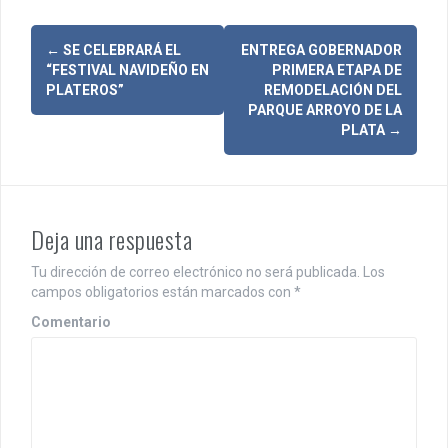
N
←
SE CELEBRARÁ EL
ENTREGA GOBERNADOR
“FESTIVAL NAVIDEÑO EN
PRIMERA ETAPA DE
a
PLATEROS”
REMODELACIÓN DEL
PARQUE ARROYO DE LA
v
PLATA
→
e
g
a
Deja una respuesta
c
Tu dirección de correo electrónico no será publicada.
Los
i
campos obligatorios están marcados con
*
Comentario
ó
n
d
e