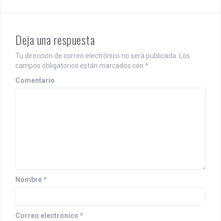
e
g
a
Deja una respuesta
c
Tu dirección de correo electrónico no será publicada.
Los
i
campos obligatorios están marcados con
*
Comentario
ó
n
d
e
e
n
Nombre
*
t
r
Correo electrónico
*