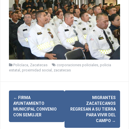
Policíaca
,
Zacatecas
corporaciones policiales
,
policia
estatal
,
proximidad social
,
zacatecas
N
←
FIRMA
MIGRANTES
AYUNTAMIENTO
ZACATECANOS
a
MUNICIPAL CONVENIO
REGRESAN A SU TIERRA
CON SEMUJER
PARA VIVIR DEL
v
CAMPO
→