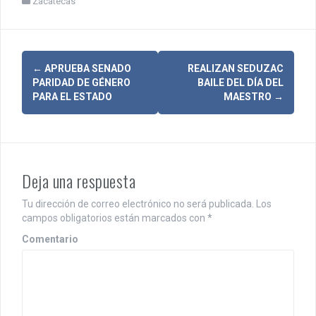
Zacatecas
N
←
APRUEBA SENADO
REALIZAN SEDUZAC
PARIDAD DE GÉNERO
BAILE DEL DÍA DEL
a
PARA EL ESTADO
MAESTRO
→
v
e
g
Deja una respuesta
a
Tu dirección de correo electrónico no será publicada.
Los
c
campos obligatorios están marcados con
*
i
Comentario
ó
n