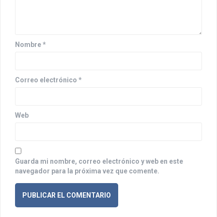
d
e
e
Nombre
*
n
t
Correo electrónico
*
r
a
Web
d
a
s
Guarda mi nombre, correo electrónico y web en este
navegador para la próxima vez que comente.