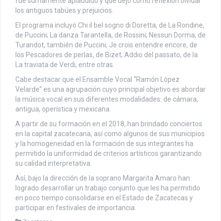
fue sumamente aplaudido y que dejó como reflexión olvidar
los antiguos tabúes y prejuicios.
El programa incluyó Chi il bel sogno di Doretta, de La Rondine,
de Puccini; La danza Tarantella, de Rossini; Nessun Dorma, de
Turandot, también de Puccini; Je crois entendre encore, de
los Pescadores de perlas, de Bizet; Addio del passato, de la
La traviata de Verdi, entre otras.
Cabe destacar que el Ensamble Vocal “Ramón López
Velarde” es una agrupación cuyo principal objetivo es abordar
la música vocal en sus diferentes modalidades: de cámara,
antigua, operística y mexicana.
A partir de su formación en el 2018, han brindado conciertos
en la capital zacatecana, así como algunos de sus municipios
y la homogeneidad en la formación de sus integrantes ha
permitido la uniformidad de criterios artísticos garantizando
su calidad interpretativa.
Así, bajo la dirección de la soprano Margarita Amaro han
logrado desarrollar un trabajo conjunto que les ha permitido
en poco tiempo consolidarse en el Estado de Zacatecas y
participar en festivales de importancia.