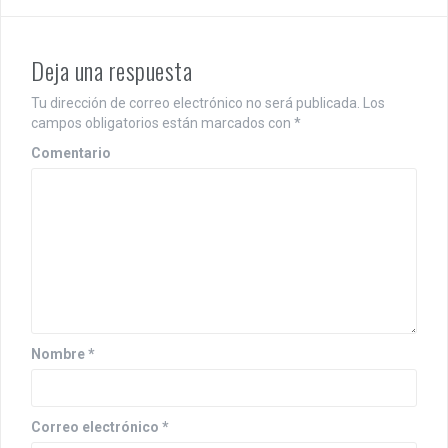
a
c
Deja una respuesta
i
Tu dirección de correo electrónico no será publicada.
Los
ó
campos obligatorios están marcados con
*
n
Comentario
d
e
e
n
t
r
Nombre
*
a
d
Correo electrónico
*