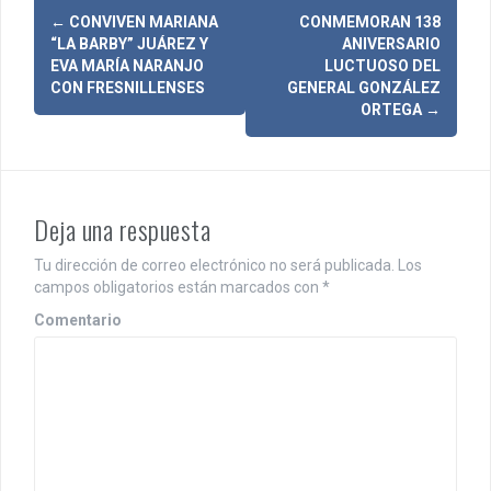
N
←
CONVIVEN MARIANA
CONMEMORAN 138
“LA BARBY” JUÁREZ Y
ANIVERSARIO
a
EVA MARÍA NARANJO
LUCTUOSO DEL
CON FRESNILLENSES
GENERAL GONZÁLEZ
v
ORTEGA
→
e
g
a
Deja una respuesta
c
Tu dirección de correo electrónico no será publicada.
Los
i
campos obligatorios están marcados con
*
Comentario
ó
n
d
e