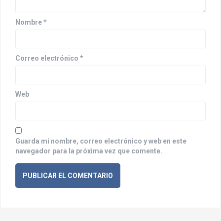
e
n
Nombre
*
t
r
Correo electrónico
*
a
d
Web
a
s
Guarda mi nombre, correo electrónico y web en este
navegador para la próxima vez que comente.