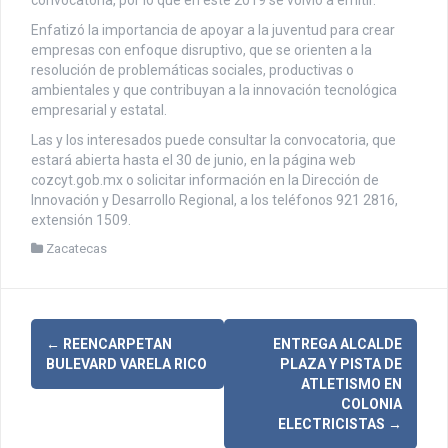
convocatoria, por lo que en este 2019 se volvió a emitir.
Enfatizó la importancia de apoyar a la juventud para crear
empresas con enfoque disruptivo, que se orienten a la
resolución de problemáticas sociales, productivas o
ambientales y que contribuyan a la innovación tecnológica
empresarial y estatal.
Las y los interesados puede consultar la convocatoria, que
estará abierta hasta el 30 de junio, en la página web
cozcyt.gob.mx o solicitar información en la Dirección de
Innovación y Desarrollo Regional, a los teléfonos 921 2816,
extensión 1509.
Zacatecas
N
←
REENCARPETAN
ENTREGA ALCALDE
BULEVARD VARELA RICO
PLAZA Y PISTA DE
a
ATLETISMO EN
COLONIA
v
ELECTRICISTAS
→