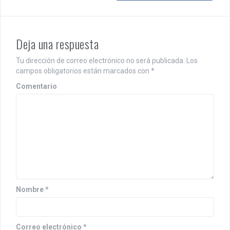
e
g
a
Deja una respuesta
c
Tu dirección de correo electrónico no será publicada.
Los
i
campos obligatorios están marcados con
*
Comentario
ó
n
d
e
e
n
Nombre
*
t
r
Correo electrónico
*