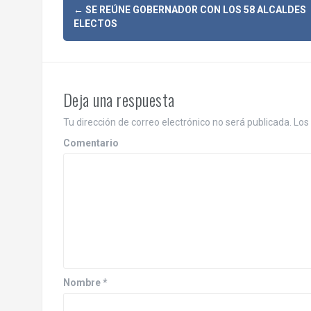
N
←
SE REÚNE GOBERNADOR CON LOS 58 ALCALDES
ELECTOS
a
v
e
Deja una respuesta
g
Tu dirección de correo electrónico no será publicada.
Los 
a
Comentario
c
i
ó
n
d
Nombre
*