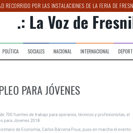
D RECORRIDO POR LAS INSTALACIONES DE LA FERIA DE FRESN
.: La Voz de Fresnil
EGUNDO SIMULACRO NACIONAL 2026
E PREVENIR ENFERMEDADES DIARREICAS”: SSZ
D CAMPAMENTO UTILIZADO POR GRUPO DELICTIVO EN CHALCH
POLÍTICA
SOCIALES
NACIONAL
INTERNACIONAL
DEPORT
IONAL DE REFORESTACIÓN
ESO DE CONFORMACIÓN DEL CLÚSTER AUTOMOTRIZ
MPLEO PARA JÓVENES
e 700 fuentes de trabajo para operarios, técnicos y profesionistas, el
leo para Jóvenes 2018.
ecretario de Economía, Carlos Bárcena Pous, puso en marcha el evento