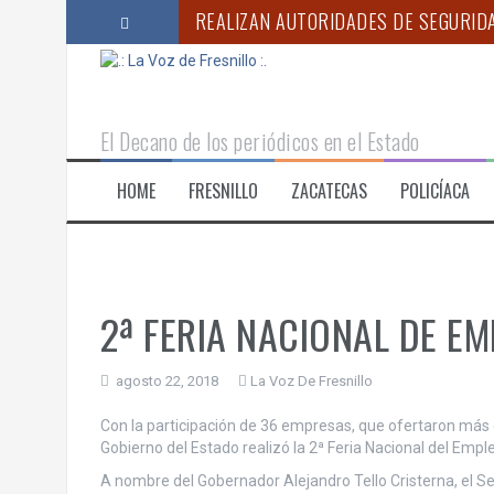
S
REALIZAN AUTORIDADES DE SEGURIDA
a
l
GOBIERNO DE MÉXICO CONVOCA AL S
t
a
“DURANTE EL VERANO ES IMPORTANT
r
El Decano de los periódicos en el Estado
a
DESMANTELAN FUERZAS DE SEGURIDA
l
HOME
FRESNILLO
ZACATECAS
POLICÍACA
c
ZACATECAS SE SUMA A JORNADA NAC
o
ANUNCIA GODEZAC INICIO DEL PROC
n
t
e
n
2ª FERIA NACIONAL DE E
i
d
o
agosto 22, 2018
La Voz De Fresnillo
Con la participación de 36 empresas, que ofertaron más d
Gobierno del Estado realizó la 2ª Feria Nacional del Emp
A nombre del Gobernador Alejandro Tello Cristerna, el S