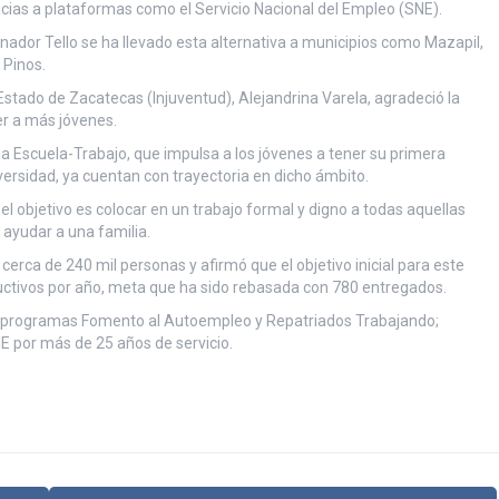
ias a plataformas como el Servicio Nacional del Empleo (SNE).
ador Tello se ha llevado esta alternativa a municipios como Mazapil,
 Pinos.
l Estado de Zacatecas (Injuventud), Alejandrina Varela, agradeció la
er a más jóvenes.
a Escuela-Trabajo, que impulsa a los jóvenes a tener su primera
versidad, ya cuentan con trayectoria en dicho ámbito.
el objetivo es colocar en un trabajo formal y digno a todas aquellas
 ayudar a una familia.
erca de 240 mil personas y afirmó que el objetivo inicial para este
uctivos por año, meta que ha sido rebasada con 780 entregados.
ubprogramas Fomento al Autoempleo y Repatriados Trabajando;
E por más de 25 años de servicio.