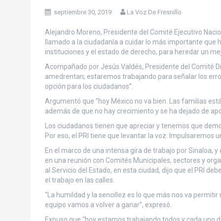
septiembre 30, 2019
La Voz De Fresnillo
Alejandro Moreno, Presidente del Comité Ejecutivo Naciona
llamado a la ciudadanía a cuidar lo más importante que 
instituciones y el estado de derecho, para heredar un me
Acompañado por Jesús Valdés, Presidente del Comité Direc
amedrentan; estaremos trabajando para señalar los erro
opción para los ciudadanos”.
Argumentó que “hoy México no va bien. Las familias están
además de que no hay crecimiento y se ha dejado de apo
Los ciudadanos tienen que apreciar y tenemos que demos
Por eso, el PRI tiene que levantar la voz. Impulsaremos un 
En el marco de una intensa gira de trabajo por Sinaloa, y 
en una reunión con Comités Municipales, sectores y orga
al Servicio del Estado, en esta ciudad, dijo que el PRI d
el trabajo en las calles.
“La humildad y la sencillez es lo que más nos va permitir
equipo vamos a volver a ganar”, expresó.
Expuso que “hoy estamos trabajando todos y cada uno de 