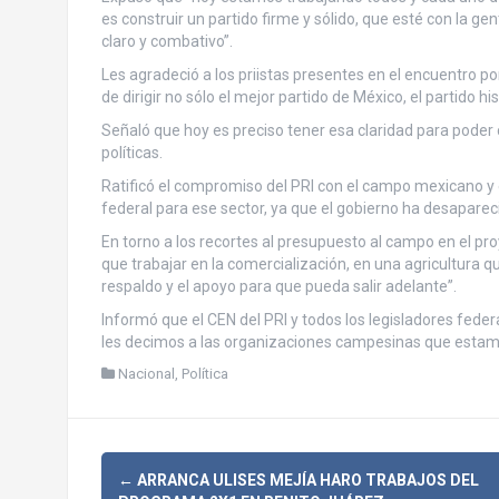
es construir un partido firme y sólido, que esté con la g
claro y combativo”.
Les agradeció a los priistas presentes en el encuentro por
de dirigir no sólo el mejor partido de México, el partido hi
Señaló que hoy es preciso tener esa claridad para poder c
políticas.
Ratificó el compromiso del PRI con el campo mexicano y e
federal para ese sector, ya que el gobierno ha desapar
En torno a los recortes al presupuesto al campo en el p
que trabajar en la comercialización, en una agricultura 
respaldo y el apoyo para que pueda salir adelante”.
Informó que el CEN del PRI y todos los legisladores feder
les decimos a las organizaciones campesinas que estamo
Nacional
,
Política
N
←
ARRANCA ULISES MEJÍA HARO TRABAJOS DEL