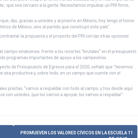
ente, que sea cercano a la gente. Necesitamos impulsar un PRI firme,
que, dijo, gracias a ustedes y al priismo en México, hoy tengo el honor
stórico de México, sino al partido que construyó este país”.
ontrastar la propuesta y el proyecto del PRI con las otras opciones
l campo sinaloense, frente a los recortes “brutales” en el presupuesto
ecido programas importantes de apoyo a los campesinos.
royecto de Presupuesto de Egresos para el 2020, señaló que “tenemos
que sea productiva y, sobre todo, en un campo que cuente con el
ales priistas, “vamos a respaldar con todo al campo, y hoy desde aquí
s con ustedes, que los vamos a apoyar, los vamos a respaldar”.
PROMUEVEN LOS VALORES CÍVICOS EN LA ESCUELA 11