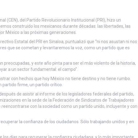
l (CEN), del Partido Revolucionario Institucional (PRI), hizo un
hemos construido los mexicanos durante décadas: las libertades, las
jor México a las próximas generaciones.
tivo Estatal del PRI en Sinaloa, puntualizó que “ni nos asustan ni nos
res que se cometan y levantaremos la voz, como un partido que es
 preocupadas, y este año pinta para ser el más violento de la historia,
yar a un sector fundamental: el campo”.
trar con hechos que hoy México no tiene destino y no tiene rumbo.
partido firme, un partido crítico.
después de asistir al informe de los legisladores federales del partido,
nizaciones en la sede de la Federación de Sindicatos de Trabajadores
ebe reencontrarse con la sociedad como un partido unido, incluyente y con
 recuperar la confianza de los ciudadanos. Sólo trabajando unidos y en
los días para recuperar la confianza ciudadana, y lo más importante