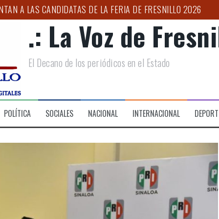
NTAN A LAS CANDIDATAS DE LA FERIA DE FRESNILLO 2026
.: La Voz de Fresnil
IONES DE BÚSQUEDA DE PERSONAS EN CENTROS PENITENCIAR
UJER PRIVADA DE LA LIBERTAD DURANTE OPERATIVO COORDI
El Decano de los periódicos en el Estado
NICO DE SALUD”: ULISES MEJÍA
ESO DE CONFORMACIÓN DEL CLÚSTER AUTOMOTRIZ
IMER FORO POR LA TRANSFORMACIÓN DEL CAMPO ZACATECA
POLÍTICA
SOCIALES
NACIONAL
INTERNACIONAL
DEPORT