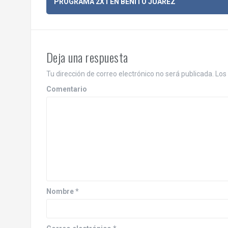
PROGRAMA 2X1 EN BENITO JUÁREZ
a
v
e
Deja una respuesta
g
Tu dirección de correo electrónico no será publicada.
Los 
a
Comentario
c
i
ó
n
d
Nombre
*
e