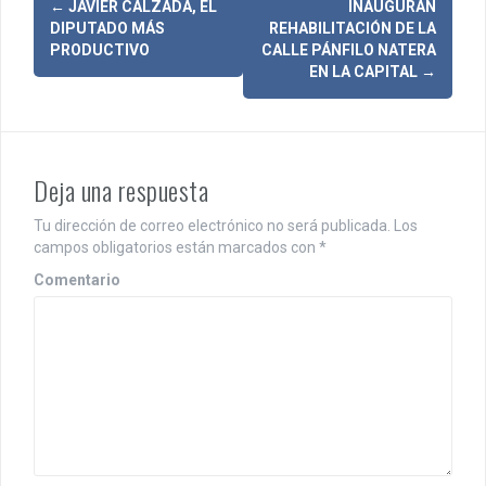
N
←
JAVIER CALZADA, EL
INAUGURAN
DIPUTADO MÁS
REHABILITACIÓN DE LA
a
PRODUCTIVO
CALLE PÁNFILO NATERA
EN LA CAPITAL
→
v
e
g
Deja una respuesta
a
Tu dirección de correo electrónico no será publicada.
Los
c
campos obligatorios están marcados con
*
i
Comentario
ó
n
d
e
e