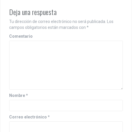
g
Deja una respuesta
a
Tu dirección de correo electrónico no será publicada.
Los
c
campos obligatorios están marcados con
*
i
Comentario
ó
n
d
e
e
Nombre
*
n
t
Correo electrónico
*
r