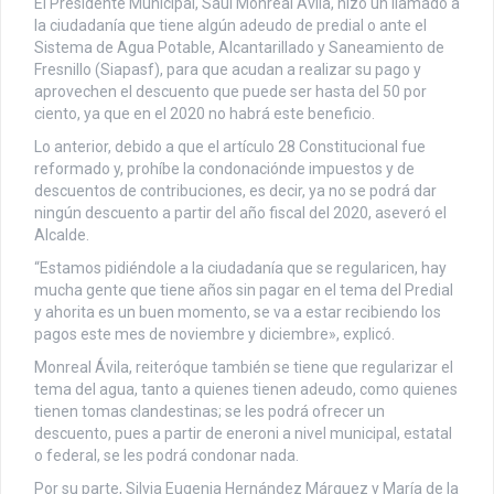
El Presidente Municipal, Saúl Monreal Ávila, hizo un llamado a
la ciudadanía que tiene algún adeudo de predial o ante el
Sistema de Agua Potable, Alcantarillado y Saneamiento de
Fresnillo (Siapasf), para que acudan a realizar su pago y
aprovechen el descuento que puede ser hasta del 50 por
ciento, ya que en el 2020 no habrá este beneficio.
Lo anterior, debido a que el artículo 28 Constitucional fue
reformado y, prohíbe la condonaciónde impuestos y de
descuentos de contribuciones, es decir, ya no se podrá dar
ningún descuento a partir del año fiscal del 2020, aseveró el
Alcalde.
“Estamos pidiéndole a la ciudadanía que se regularicen, hay
mucha gente que tiene años sin pagar en el tema del Predial
y ahorita es un buen momento, se va a estar recibiendo los
pagos este mes de noviembre y diciembre», explicó.
Monreal Ávila, reiteróque también se tiene que regularizar el
tema del agua, tanto a quienes tienen adeudo, como quienes
tienen tomas clandestinas; se les podrá ofrecer un
descuento, pues a partir de eneroni a nivel municipal, estatal
o federal, se les podrá condonar nada.
Por su parte, Silvia Eugenia Hernández Márquez y María de la