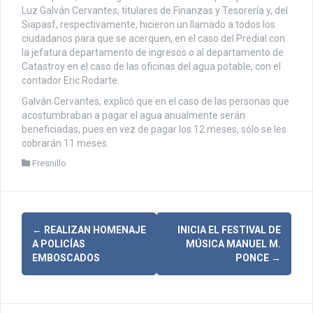
Luz Galván Cervantes, titulares de Finanzas y Tesorería y, del
Siapasf, respectivamente, hicieron un llamado a todos los
ciudadanos para que se acerquen, en el caso del Predial con
la jefatura departamento de ingresos o al departamento de
Catastroy en el caso de las oficinas del agua potable, con el
contador Eric Rodarte.
Galván Cervantes, explicó que en el caso de las personas que
acostumbraban a pagar el agua anualmente serán
beneficiadas, pues en vez de pagar los 12 meses, sólo se les
cobrarán 11 meses.
Fresnillo
N
←
REALIZAN HOMENAJE
INICIA EL FESTIVAL DE
A POLICÍAS
MÚSICA MANUEL M.
a
EMBOSCADOS
PONCE
→
v
e