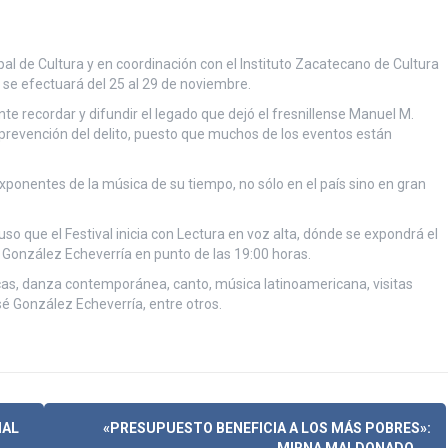
ipal de Cultura y en coordinación con el Instituto Zacatecano de Cultura
 se efectuará del 25 al 29 de noviembre.
nte recordar y difundir el legado que dejó el fresnillense Manuel M.
revención del delito, puesto que muchos de los eventos están
onentes de la música de su tiempo, no sólo en el país sino en gran
puso que el Festival inicia con Lectura en voz alta, dónde se expondrá el
é González Echeverría en punto de las 19:00 horas.
cas, danza contemporánea, canto, música latinoamericana, visitas
é González Echeverría, entre otros.
IAL
«PRESUPUESTO BENEFICIA A LOS MÁS POBRES»:
MIRNA MALDONADO
→