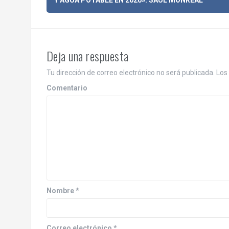
a
v
e
Deja una respuesta
g
Tu dirección de correo electrónico no será publicada.
Los 
a
Comentario
c
i
ó
n
d
Nombre
*
e
Correo electrónico
*