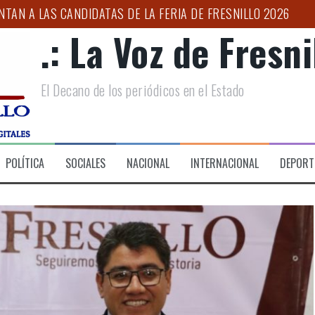
NTAN A LAS CANDIDATAS DE LA FERIA DE FRESNILLO 2026
.: La Voz de Fresnil
IONES DE BÚSQUEDA DE PERSONAS EN CENTROS PENITENCIAR
UJER PRIVADA DE LA LIBERTAD DURANTE OPERATIVO COORDI
El Decano de los periódicos en el Estado
NICO DE SALUD”: ULISES MEJÍA
ESO DE CONFORMACIÓN DEL CLÚSTER AUTOMOTRIZ
IMER FORO POR LA TRANSFORMACIÓN DEL CAMPO ZACATECA
POLÍTICA
SOCIALES
NACIONAL
INTERNACIONAL
DEPORT