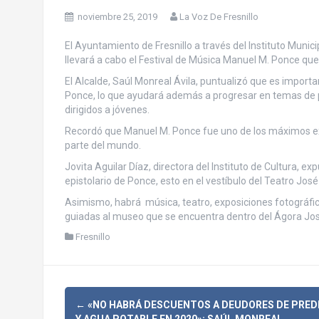
noviembre 25, 2019
La Voz De Fresnillo
El Ayuntamiento de Fresnillo a través del Instituto Munic
llevará a cabo el Festival de Música Manuel M. Ponce que
El Alcalde, Saúl Monreal Ávila, puntualizó que es importa
Ponce, lo que ayudará además a progresar en temas de p
dirigidos a jóvenes.
Recordó que Manuel M. Ponce fue uno de los máximos exp
parte del mundo.
Jovita Aguilar Díaz, directora del Instituto de Cultura, ex
epistolario de Ponce, esto en el vestíbulo del Teatro Jos
Asimismo, habrá música, teatro, exposiciones fotográfi
guiadas al museo que se encuentra dentro del Ágora Jos
Fresnillo
N
←
«NO HABRÁ DESCUENTOS A DEUDORES DE PRED
Y AGUA POTABLE EN 2020»: SAÚL MONREAL