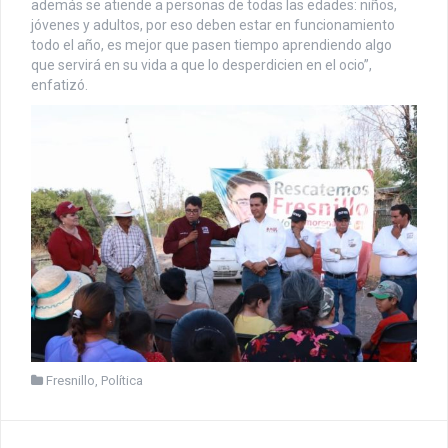
además se atiende a personas de todas las edades: niños,
jóvenes y adultos, por eso deben estar en funcionamiento
todo el año, es mejor que pasen tiempo aprendiendo algo
que servirá en su vida a que lo desperdicien en el ocio”,
enfatizó.
Fresnillo
,
Política