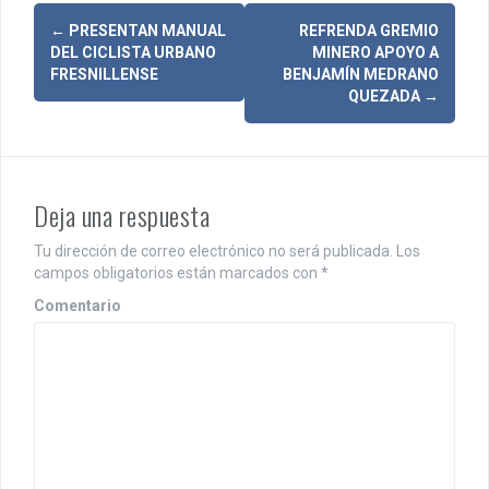
N
←
PRESENTAN MANUAL
REFRENDA GREMIO
DEL CICLISTA URBANO
MINERO APOYO A
a
FRESNILLENSE
BENJAMÍN MEDRANO
QUEZADA
→
v
e
g
Deja una respuesta
a
Tu dirección de correo electrónico no será publicada.
Los
c
campos obligatorios están marcados con
*
i
Comentario
ó
n
d
e