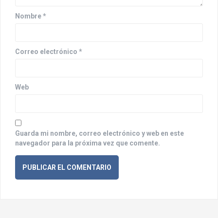
e
n
Nombre
*
t
r
Correo electrónico
*
a
d
Web
a
s
Guarda mi nombre, correo electrónico y web en este
navegador para la próxima vez que comente.