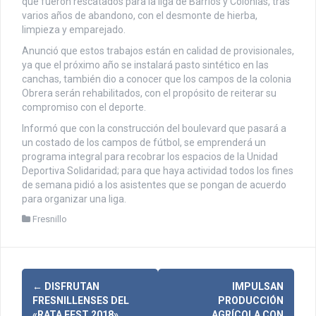
que fueron rescatados para la liga de Barrios y Colonias, tras
varios años de abandono, con el desmonte de hierba,
limpieza y emparejado.
Anunció que estos trabajos están en calidad de provisionales,
ya que el próximo año se instalará pasto sintético en las
canchas, también dio a conocer que los campos de la colonia
Obrera serán rehabilitados, con el propósito de reiterar su
compromiso con el deporte.
Informó que con la construcción del boulevard que pasará a
un costado de los campos de fútbol, se emprenderá un
programa integral para recobrar los espacios de la Unidad
Deportiva Solidaridad; para que haya actividad todos los fines
de semana pidió a los asistentes que se pongan de acuerdo
para organizar una liga.
Fresnillo
N
←
DISFRUTAN
IMPULSAN
FRESNILLENSES DEL
PRODUCCIÓN
«RATA FEST 2018»
AGRÍCOLA CON