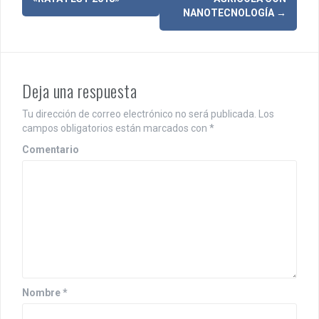
a
NANOTECNOLOGÍA
→
v
e
g
Deja una respuesta
a
Tu dirección de correo electrónico no será publicada.
Los
c
campos obligatorios están marcados con
*
i
Comentario
ó
n
d
e
e
n
Nombre
*