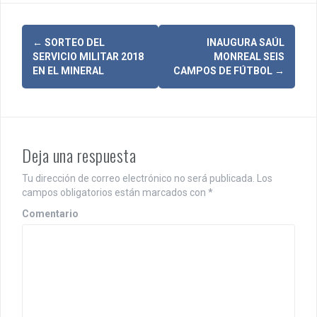
N
←
SORTEO DEL
INAUGURA SAÚL
SERVICIO MILITAR 2018
MONREAL SEIS
a
EN EL MINERAL
CAMPOS DE FÚTBOL
→
v
e
g
Deja una respuesta
a
Tu dirección de correo electrónico no será publicada.
Los
c
campos obligatorios están marcados con
*
i
Comentario
ó
n
d