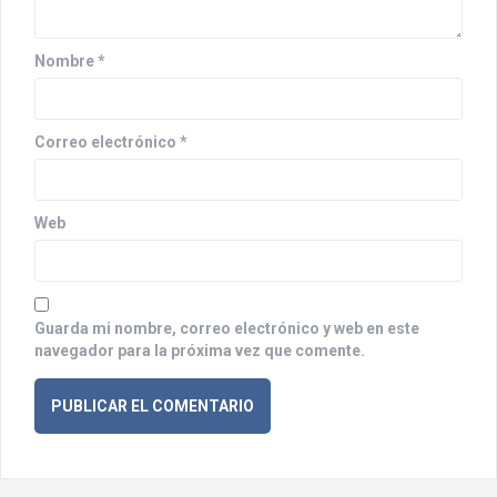
e
e
Nombre
*
n
t
Correo electrónico
*
r
a
Web
d
a
s
Guarda mi nombre, correo electrónico y web en este
navegador para la próxima vez que comente.