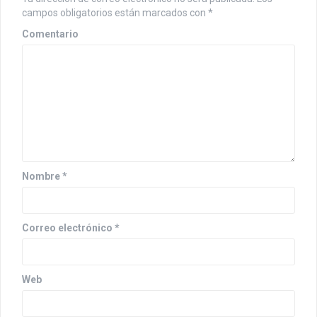
i
campos obligatorios están marcados con
*
Comentario
ó
n
d
e
e
n
Nombre
*
t
r
Correo electrónico
*
a
d
Web
a