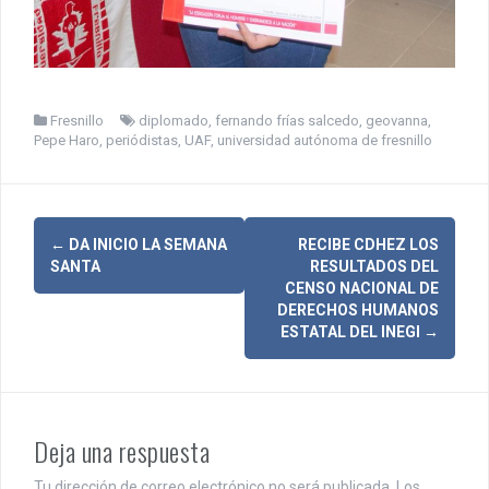
Fresnillo
diplomado
,
fernando frías salcedo
,
geovanna
,
Pepe Haro
,
periódistas
,
UAF
,
universidad autónoma de fresnillo
N
←
DA INICIO LA SEMANA
RECIBE CDHEZ LOS
SANTA
RESULTADOS DEL
a
CENSO NACIONAL DE
DERECHOS HUMANOS
v
ESTATAL DEL INEGI
→
e
g
a
Deja una respuesta
c
Tu dirección de correo electrónico no será publicada.
Los