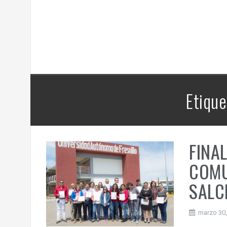
HGZ
Etique
FINA
COMU
SALC
marzo 30,