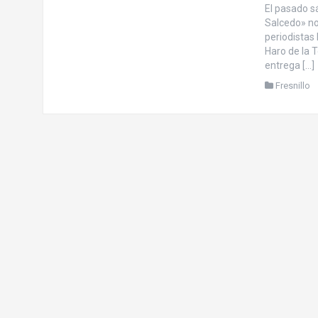
El pasado s
Salcedo» no
periodistas 
Haro de la 
entrega […]
Fresnillo