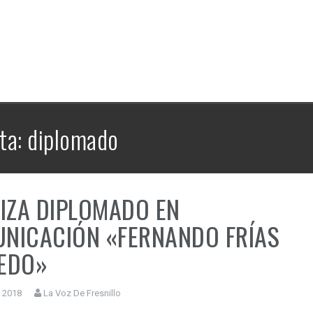
ta:
diplomado
LIZA DIPLOMADO EN
NICACIÓN «FERNANDO FRÍAS
EDO»
 2018
La Voz De Fresnillo