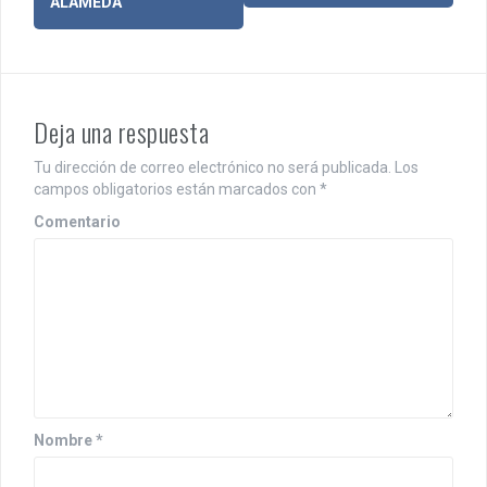
ALAMEDA
v
e
g
Deja una respuesta
a
c
Tu dirección de correo electrónico no será publicada.
Los
campos obligatorios están marcados con
*
i
Comentario
ó
n
d
e
e
n
Nombre
*
t