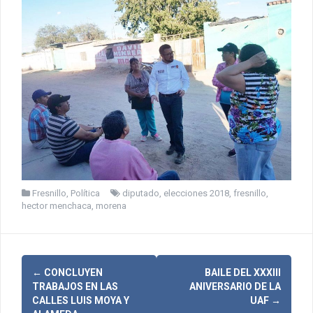
Fresnillo
,
Política
diputado
,
elecciones 2018
,
fresnillo
,
hector menchaca
,
morena
N
←
CONCLUYEN
BAILE DEL XXXIII
TRABAJOS EN LAS
ANIVERSARIO DE LA
a
CALLES LUIS MOYA Y
UAF
→