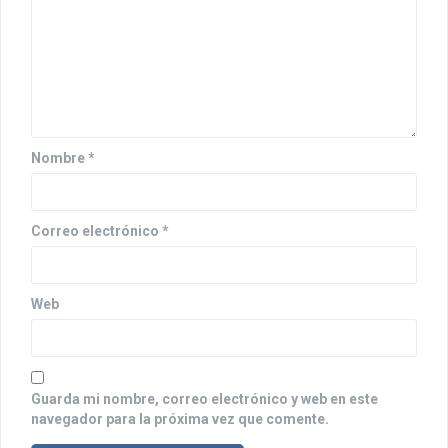
n
d
e
e
n
Nombre
*
t
r
Correo electrónico
*
a
d
Web
a
s
Guarda mi nombre, correo electrónico y web en este
navegador para la próxima vez que comente.