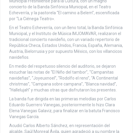
Municipal Fresnillense para la Cultura, con un magno
concierto de la Banda Sinfónica Municipal, en el Teatro
Echeverría, y la pastorela “El camino a Belem”, escenificada
por “La Ciénega Teatro».
En el Teatro Echeverría, con un lleno total, la Banda Sinfónica
Municipal, y el Instituto de Música IMJOMAVAR, realizaron el
tradicional concierto navideño, con un variado repertorio de
República Checa, Estados Unidos, Francia, España, Alemania,
Austria, Bielorrusia y por supuesto México, con los villancicos
navideños.
En medio del respetuoso silencio del auditorio, se dejaron
escuchar las notas de “El Niño del tambor”, “Campanitas
navideñas”, “Joyeuxnoel”, “Rodolfo el reno”, “A Continental
christmas”, “Campana sobre campana”, “Blanca navidad”,
“Hallelujah” y muchas otras que disfrutaron los presentes.
La banda fue dirigida en las primeras melodías por Carlos
Eduardo Guerrero Vanegas, posteriormente lo hizo Clara
Elena Vanegas Galaviz, para finalizar en la batuta Francisco
Vanegas García.
Acudió Carlos Alberto Sánchez, en representación del
alcalde, Saúl Monreal Ávila, quien agradeció a su nombre la