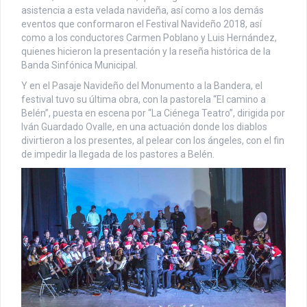
asistencia a esta velada navideña, así como a los demás
eventos que conformaron el Festival Navideño 2018, así
como a los conductores Carmen Poblano y Luis Hernández,
quienes hicieron la presentación y la reseña histórica de la
Banda Sinfónica Municipal.
Y en el Pasaje Navideño del Monumento a la Bandera, el
festival tuvo su última obra, con la pastorela “El camino a
Belén”, puesta en escena por “La Ciénega Teatro”, dirigida por
Iván Guardado Ovalle, en una actuación donde los diablos
divirtieron a los presentes, al pelear con los ángeles, con el fin
de impedir la llegada de los pastores a Belén.