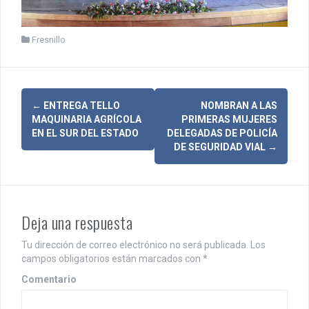
Fresnillo
N
←
ENTREGA TELLO
NOMBRAN A LAS
MAQUINARIA AGRÍCOLA
PRIMERAS MUJERES
a
EN EL SUR DEL ESTADO
DELEGADAS DE POLICÍA
DE SEGURIDAD VIAL
→
v
e
g
Deja una respuesta
a
Tu dirección de correo electrónico no será publicada.
Los
c
campos obligatorios están marcados con
*
i
Comentario
ó