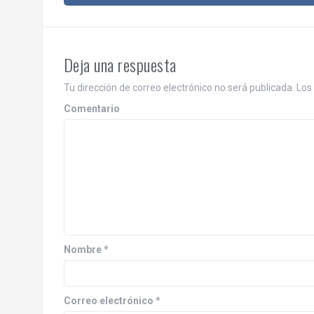
a
v
e
Deja una respuesta
g
Tu dirección de correo electrónico no será publicada.
Los 
a
Comentario
c
i
ó
n
d
Nombre
*
e
e
Correo electrónico
*