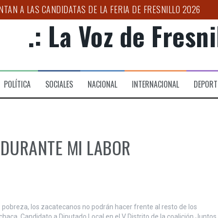
NTAN A LAS CANDIDATAS DE LA FERIA DE FRESNILLO 2026
.: La Voz de Fresnil
IONES DE BÚSQUEDA DE PERSONAS EN CENTROS PENITENCIAR
UJER PRIVADA DE LA LIBERTAD DURANTE OPERATIVO COORDI
NICO DE SALUD”: ULISES MEJÍA
POLÍTICA
SOCIALES
NACIONAL
INTERNACIONAL
DEPORT
ESO DE CONFORMACIÓN DEL CLÚSTER AUTOMOTRIZ
IMER FORO POR LA TRANSFORMACIÓN DEL CAMPO ZACATECA
 DURANTE MI LABOR
e pobreza, los zacatecanos no podrán hacer frente al resto de los
chaca, Candidato a Diputado Local en el V Distrito de la coalición Juntos