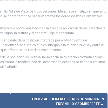
esnillo, Villa de Plateros y Los Balcones, Menchaca enfatizó en que si no
, no se podrá tampoco hacer efectivos los derechos más elementales
tampoco lo podremos hacer en la efectiva aplicación de los derechos a
da digna, la cultura y el deporte”, dijo el candidato.
el candidato de la coalición integrada por el Movimiento de
 Encuentro Social indicó que es innegable la relación que hay entre la
 que afectan a las familias zacatecanas.
 de la población es víctima, la violencia, la migración forzada por las
nal, así como la mediocridad del desempeño económico tienen su misma
aís”, añadió.
TRIJEZ APRUEBA REGISTROS DE MORENA EN
FRESNILLO Y SOMBRERETE
→