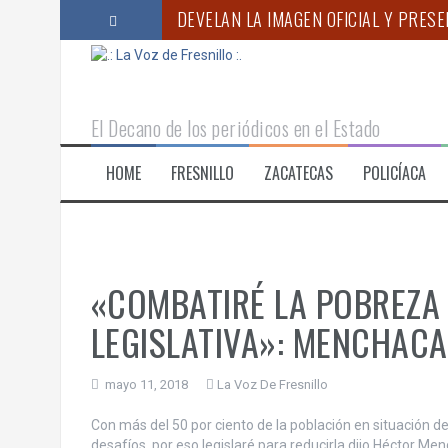
S
DEVELAN LA IMAGEN OFICIAL Y PRESE
a
l
APOYA GOBIERNO DE ZACATECAS ACC
t
a
FUERZAS DE SEGURIDAD LIBERAN A M
r
El Decano de los periódicos en el Estado
a
“MÉXICO AVANZA HACIA UN SISTEMA Ú
l
HOME
FRESNILLO
ZACATECAS
POLICÍACA
c
ANUNCIA GODEZAC INICIO DEL PROC
o
ENCABEZA GOBERNADOR MONREAL PR
n
t
e
n
«COMBATIRÉ LA POBREZA
i
d
LEGISLATIVA»: MENCHACA
o
mayo 11, 2018
La Voz De Fresnillo
Con más del 50 por ciento de la población en situación d
desafíos, por eso legislaré para reducirla dijo Héctor Men