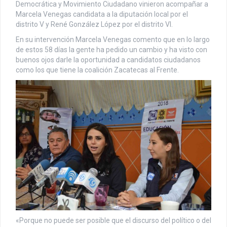
Democrática y Movimiento Ciudadano vinieron acompañar a
Marcela Venegas candidata a la diputación local por el
distrito V y René González López por el distrito VI.
En su intervención Marcela Venegas comento que en lo largo
de estos 58 días la gente ha pedido un cambio y ha visto con
buenos ojos darle la oportunidad a candidatos ciudadanos
como los que tiene la coalición Zacatecas al Frente.
«Porque no puede ser posible que el discurso del político o del