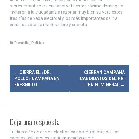
representante para cuidar el voto este próximo domingo e
invitaron a la ciudadanía a razonar muy bien su voto estos
tres días de veda electoral y los más importantes salir a
emitir su voto de manera libre y secreta.
Fresnillo
,
Política
N
←
CIERRA EL «DR.
CIERRAN CAMPAÑA
POLLO» CAMPAÑA EN
CANDIDATOS DEL PRI
a
FRESNILLO
EN EL MINERAL
→
v
e
g
Deja una respuesta
a
Tu dirección de correo electrónico no será publicada.
Los
campos obligatorios están marcados con
*