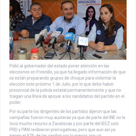
Pidió al gobernador del estado poner atención en las
elecciones en Fresnillo, ya que ha llegado información de que
se están preparando grupos de choque para violentar la
elección este próximo 1 de Julio, por lo que debe haber
presencial de la policía estatal permanentemente y que no
traigan una línea de apoyar a los candidatos del partido en el
poder.
Por su parte los dirigentes de los partidos dijeron que las
campañas fueron muy austeras ya que de parte del INE no le
toco mucho recurso a Zacatecas y por parte del IEEZ solo
PRD y PAN recibieron prerrogativas, pero que aun así ya
tienen el 97% de las casillas por lo menos con un