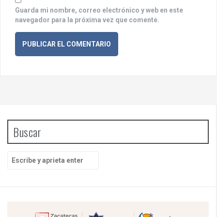
s
Guarda mi nombre, correo electrónico y web en este
navegador para la próxima vez que comente.
Buscar
B
u
s
c
a
r
p