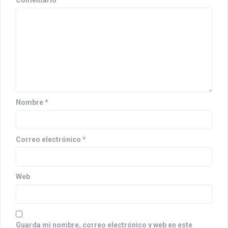
ó
n
d
e
e
n
Nombre
*
t
r
Correo electrónico
*
a
d
Web
a
s
Guarda mi nombre, correo electrónico y web en este