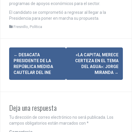
programas de apoyos económicos para el sector.
El candidato se comprometió a regresar al llegar a la
Presidencia para poner en marcha su propuesta.
Fresnillo
,
Política
N
←
DESACATA
«LA CAPITAL MERECE
PRESIDENTE DE LA
CERTEZA EN EL TEMA
a
REPÚBLICA MEDIDA
DEL AGUA»: JORGE
CAUTELAR DEL INE
MIRANDA
→
v
e
g
Deja una respuesta
a
c
Tu dirección de correo electrónico no será publicada.
Los
campos obligatorios están marcados con
*
i
Comentario