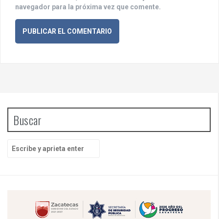
navegador para la próxima vez que comente.
Buscar
B
u
s
c
a
r
p
o