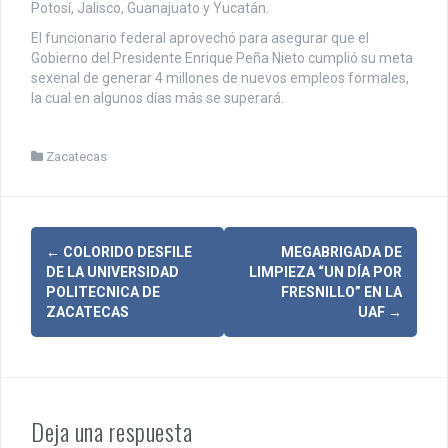
Potosí, Jalisco, Guanajuato y Yucatán.
El funcionario federal aprovechó para asegurar que el
Gobierno del Presidente Enrique Peña Nieto cumplió su meta
sexenal de generar 4 millones de nuevos empleos formales,
la cual en algunos días más se superará.
Zacatecas
N
←
COLORIDO DESFILE
MEGABRIGADA DE
DE LA UNIVERSIDAD
LIMPIEZA “UN DÍA POR
a
POLITECNICA DE
FRESNILLO” EN LA
ZACATECAS
UAF
→
v
e
g
Deja una respuesta
a