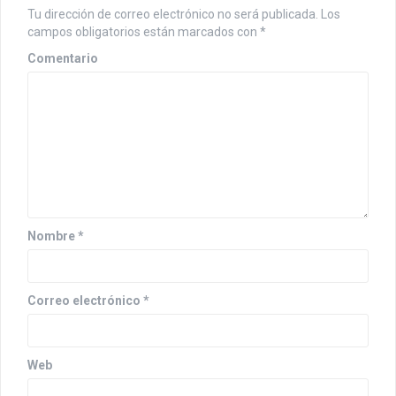
c
Tu dirección de correo electrónico no será publicada.
Los
campos obligatorios están marcados con
*
i
Comentario
ó
n
d
e
e
n
Nombre
*
t
r
Correo electrónico
*
a
d
Web
a