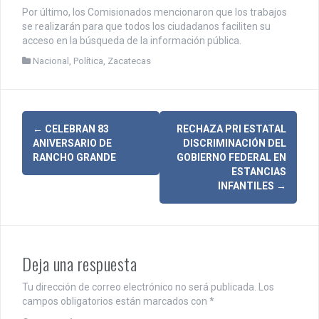
Por último, los Comisionados mencionaron que los trabajos
se realizarán para que todos los ciudadanos faciliten su
acceso en la búsqueda de la información pública.
Nacional
,
Política
,
Zacatecas
N
←
CELEBRAN 83
RECHAZA PRI ESTATAL
ANIVERSARIO DE
DISCRIMINACIÓN DEL
a
RANCHO GRANDE
GOBIERNO FEDERAL EN
ESTANCIAS
v
INFANTILES
→
e
g
a
Deja una respuesta
c
Tu dirección de correo electrónico no será publicada.
Los
i
campos obligatorios están marcados con
*