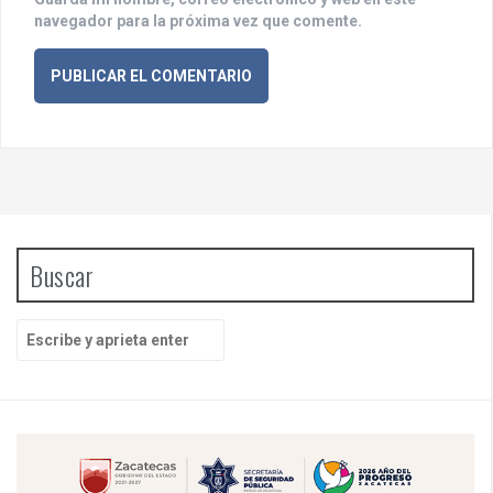
navegador para la próxima vez que comente.
Buscar
B
u
s
c
a
r
p
o