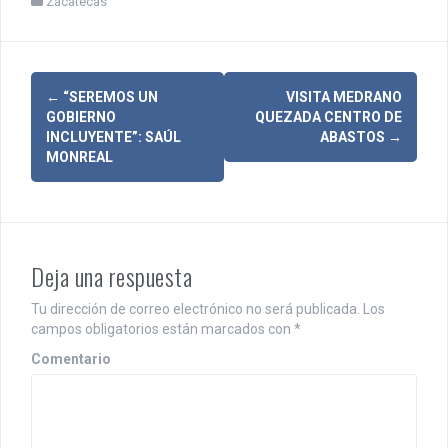
Zacatecas
N
←
“SEREMOS UN
VISITA MEDRANO
GOBIERNO
QUEZADA CENTRO DE
a
INCLUYENTE”: SAÚL
ABASTOS
→
MONREAL
v
e
g
Deja una respuesta
a
c
Tu dirección de correo electrónico no será publicada.
Los
campos obligatorios están marcados con
*
i
Comentario
ó
n