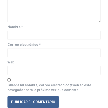
d
e
e
n
Nombre
*
t
r
Correo electrónico
*
a
d
Web
a
s
Guarda mi nombre, correo electrónico y web en este
navegador para la próxima vez que comente.