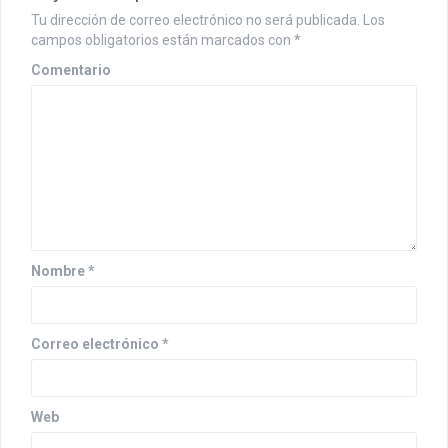
c
Tu dirección de correo electrónico no será publicada.
Los
i
campos obligatorios están marcados con
*
ó
Comentario
n
d
e
e
n
Nombre
*
t
r
Correo electrónico
*
a
d
a
Web