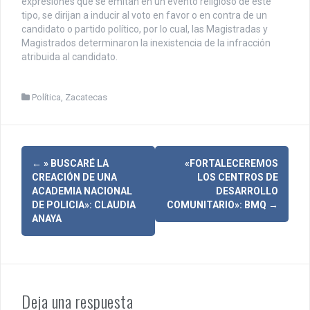
expresiones que se emitan en un evento religioso de este
tipo, se dirijan a inducir al voto en favor o en contra de un
candidato o partido político, por lo cual, las Magistradas y
Magistrados determinaron la inexistencia de la infracción
atribuida al candidato.
Política
,
Zacatecas
N
←
» BUSCARÉ LA
«FORTALECEREMOS
CREACIÓN DE UNA
LOS CENTROS DE
a
ACADEMIA NACIONAL
DESARROLLO
DE POLICIA»: CLAUDIA
COMUNITARIO»: BMQ
→
v
ANAYA
e
g
a
Deja una respuesta