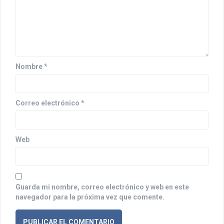
n
d
e
e
Nombre
*
n
t
Correo electrónico
*
r
a
Web
d
a
s
Guarda mi nombre, correo electrónico y web en este
navegador para la próxima vez que comente.