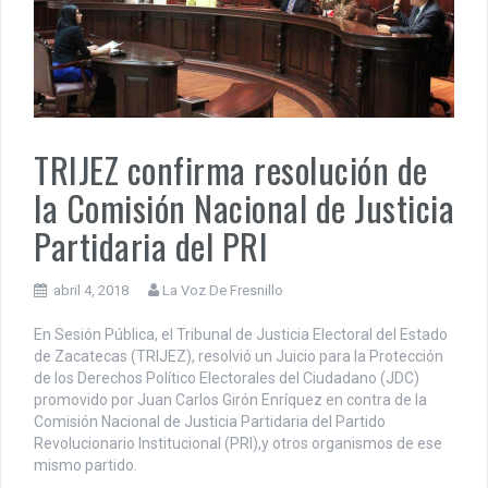
TRIJEZ confirma resolución de
la Comisión Nacional de Justicia
Partidaria del PRI
abril 4, 2018
La Voz De Fresnillo
En Sesión Pública, el Tribunal de Justicia Electoral del Estado
de Zacatecas (TRIJEZ), resolvió un Juicio para la Protección
de los Derechos Político Electorales del Ciudadano (JDC)
promovido por Juan Carlos Girón Enríquez en contra de la
Comisión Nacional de Justicia Partidaria del Partido
Revolucionario Institucional (PRI),y otros organismos de ese
mismo partido.