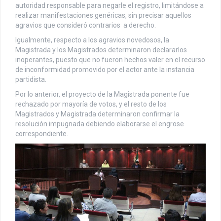
autoridad responsable para negarle el registro, limitándose a
realizar manifestaciones genéricas, sin precisar aquellos
agravios que consideró contrarios a derecho.
Igualmente, respecto a los agravios novedosos, la
Magistrada y los Magistrados determinaron declararlos
inoperantes, puesto que no fueron hechos valer en el recurso
de inconformidad promovido por el actor ante la instancia
partidista.
Por lo anterior, el proyecto de la Magistrada ponente fue
rechazado por mayoría de votos, y el resto de los
Magistrados y Magistrada determinaron confirmar la
resolución impugnada debiendo elaborarse el engrose
correspondiente.