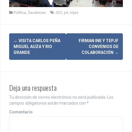
Política
,
Zacatecas
JDC
,
pri
,
trijez
N
←
VISITA CARLOS PEÑA
FIRMAN INE Y TEPJF
MIGUEL AUZA Y RIO
CONVENIOS DE
a
GRANDE
COLABORACIÓN
→
v
e
g
Deja una respuesta
a
Tu dirección de correo electrónico no será publicada.
Los
c
campos obligatorios están marcados con
*
i
Comentario
ó