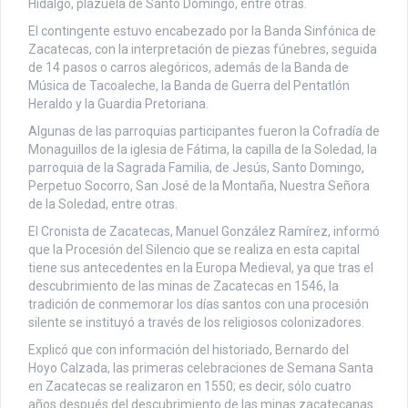
Hidalgo, plazuela de Santo Domingo, entre otras.
El contingente estuvo encabezado por la Banda Sinfónica de
Zacatecas, con la interpretación de piezas fúnebres, seguida
de 14 pasos o carros alegóricos, además de la Banda de
Música de Tacoaleche, la Banda de Guerra del Pentatlón
Heraldo y la Guardia Pretoriana.
Algunas de las parroquias participantes fueron la Cofradía de
Monaguillos de la iglesia de Fátima, la capilla de la Soledad, la
parroquia de la Sagrada Familia, de Jesús, Santo Domingo,
Perpetuo Socorro, San José de la Montaña, Nuestra Señora
de la Soledad, entre otras.
El Cronista de Zacatecas, Manuel González Ramírez, informó
que la Procesión del Silencio que se realiza en esta capital
tiene sus antecedentes en la Europa Medieval, ya que tras el
descubrimiento de las minas de Zacatecas en 1546, la
tradición de conmemorar los días santos con una procesión
silente se instituyó a través de los religiosos colonizadores.
Explicó que con información del historiado, Bernardo del
Hoyo Calzada, las primeras celebraciones de Semana Santa
en Zacatecas se realizaron en 1550; es decir, sólo cuatro
años después del descubrimiento de las minas zacatecanas