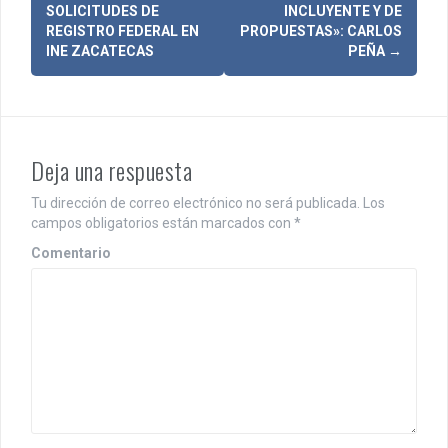
N
SOLICITUDES DE
INCLUYENTE Y DE
a
REGISTRO FEDERAL EN
PROPUESTAS»: CARLOS
INE ZACATECAS
PEÑA
→
v
e
g
Deja una respuesta
a
c
Tu dirección de correo electrónico no será publicada.
Los
campos obligatorios están marcados con
*
i
Comentario
ó
n
d
e
e