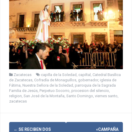
Zacatecas
capilla de la Soledad
,
capiltal
,
Catedral Basílica
de Zacatecas
,
Cofradía de Monaguillos
,
gobernador
,
iglesia de
Fátima
,
Nuestra Señora de la Soledad
,
parroquia de la Sagrada
Familia de Jesús
,
Perpetuo Socorro
,
procesion del silencio
,
religion
,
San José de la Montaña
,
Santo Domingo
,
viernes santo
,
zacatecas
←
SE RECIBEN DOS
«CAMPAÑA