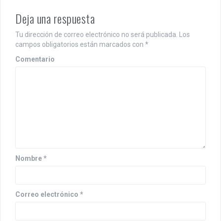
g
Deja una respuesta
a
c
Tu dirección de correo electrónico no será publicada.
Los
campos obligatorios están marcados con
*
i
Comentario
ó
n
d
e
e
n
Nombre
*
t
r
Correo electrónico
*
a