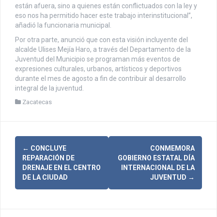
están afuera, sino a quienes están conflictuados con la ley y
eso nos ha permitido hacer este trabajo interinstitucional”,
añadió la funcionaria municipal.
Por otra parte, anunció que con esta visión incluyente del
alcalde Ulises Mejía Haro, a través del Departamento de la
Juventud del Municipio se programan más eventos de
expresiones culturales, urbanos, artísticos y deportivos
durante el mes de agosto a fin de contribuir al desarrollo
integral de la juventud.
Zacatecas
N
←
CONCLUYE
CONMEMORA
REPARACIÓN DE
GOBIERNO ESTATAL DÍA
a
DRENAJE EN EL CENTRO
INTERNACIONAL DE LA
DE LA CIUDAD
JUVENTUD
→
v
e