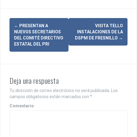
N
←
PRESENTAN A
VISITA TELLO
NUEVOS SECRETARIOS
INSTALACIONES DE LA
a
DEL COMITÉ DIRECTIVO
DSPM DE FRESNILLO
→
ESTATAL DEL PRI
v
e
g
Deja una respuesta
a
c
Tu dirección de correo electrónico no será publicada.
Los
campos obligatorios están marcados con
*
i
Comentario
ó
n
d