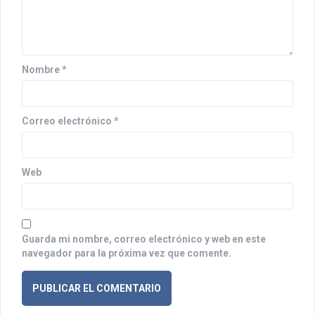
e
e
n
Nombre
*
t
r
Correo electrónico
*
a
d
Web
a
s
Guarda mi nombre, correo electrónico y web en este
navegador para la próxima vez que comente.