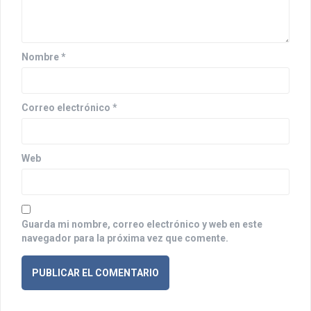
e
n
t
Nombre
*
r
a
Correo electrónico
*
d
a
Web
s
Guarda mi nombre, correo electrónico y web en este
navegador para la próxima vez que comente.