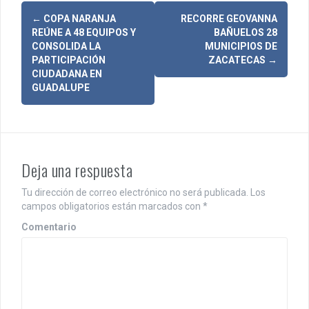
N
←
COPA NARANJA
RECORRE GEOVANNA
REÚNE A 48 EQUIPOS Y
BAÑUELOS 28
a
CONSOLIDA LA
MUNICIPIOS DE
PARTICIPACIÓN
ZACATECAS
→
v
CIUDADANA EN
GUADALUPE
e
g
a
c
Deja una respuesta
i
Tu dirección de correo electrónico no será publicada.
Los
campos obligatorios están marcados con
*
ó
Comentario
n
d
e