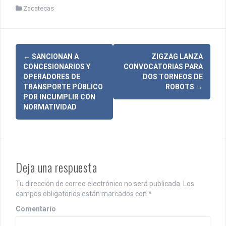
Zacatecas
N
←
SANCIONAN A
ZIGZAG LANZA
CONCESIONARIOS Y
CONVOCATORIAS PARA
a
OPERADORES DE
DOS TORNEOS DE
TRANSPORTE PÚBLICO
ROBOTS
→
v
POR INCUMPLIR CON
NORMATIVIDAD
e
g
a
c
Deja una respuesta
i
Tu dirección de correo electrónico no será publicada.
Los
campos obligatorios están marcados con
*
ó
Comentario
n