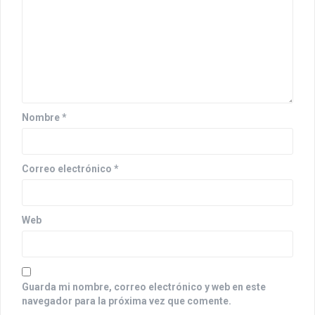
d
e
e
n
t
Nombre
*
r
a
Correo electrónico
*
d
a
Web
s
Guarda mi nombre, correo electrónico y web en este
navegador para la próxima vez que comente.