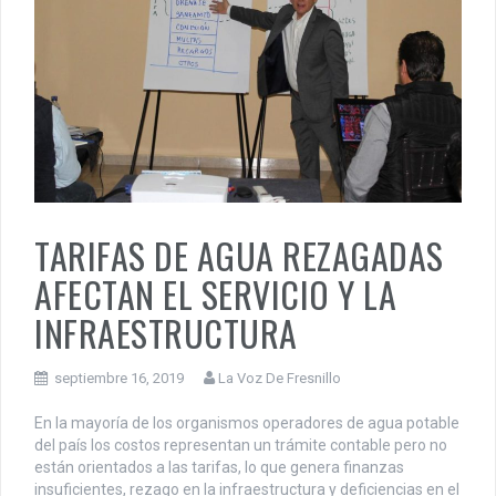
TARIFAS DE AGUA REZAGADAS
AFECTAN EL SERVICIO Y LA
INFRAESTRUCTURA
septiembre 16, 2019
La Voz De Fresnillo
En la mayoría de los organismos operadores de agua potable
del país los costos representan un trámite contable pero no
están orientados a las tarifas, lo que genera finanzas
insuficientes, rezago en la infraestructura y deficiencias en el