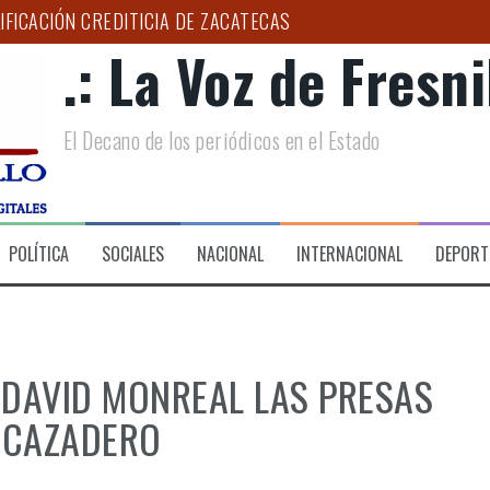
IFICACIÓN CREDITICIA DE ZACATECAS
.: La Voz de Fresnil
RIO DE DESARROLLO SOCIAL DE FRESNILLO
LOGO PUEDE AYUDAR A DETECTAR EL BRUXISMO”: SSZ
El Decano de los periódicos en el Estado
D Y ESPERANZA A FAMILIAS DEL HOSPITAL DE LA MUJER
PAÑA ESTATAL PARA COMBATIR LA EXTORSIÓN EN EL CAMPO 
 CIRUGÍA DE CATARATA EN EL HGZ NO. 2
POLÍTICA
SOCIALES
NACIONAL
INTERNACIONAL
DEPORT
DAVID MONREAL LAS PRESAS
 CAZADERO