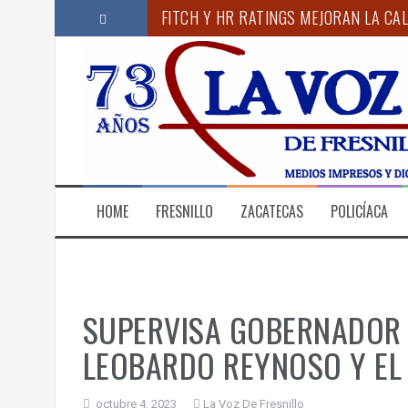
S
FITCH Y HR RATINGS MEJORAN LA CAL
a
l
RINDE PROTESTA NUEVO SUBSECRETA
t
a
“ACUDIR PERIÓDICAMENTE AL ODONTÓ
r
a
CORAZÓN NARANJA LLEVA SOLIDARIDA
l
c
ANUNCIA GOBERNADOR MONREAL CAM
o
REALIZA IMSS ZACATECAS JORNADA DE
n
HOME
FRESNILLO
ZACATECAS
POLICÍACA
t
e
n
i
d
o
SUPERVISA GOBERNADOR 
LEOBARDO REYNOSO Y EL
octubre 4, 2023
La Voz De Fresnillo