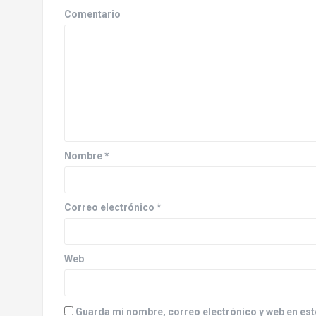
a
Comentario
c
i
ó
n
d
Nombre
*
e
e
Correo electrónico
*
n
t
Web
r
a
Guarda mi nombre, correo electrónico y web en est