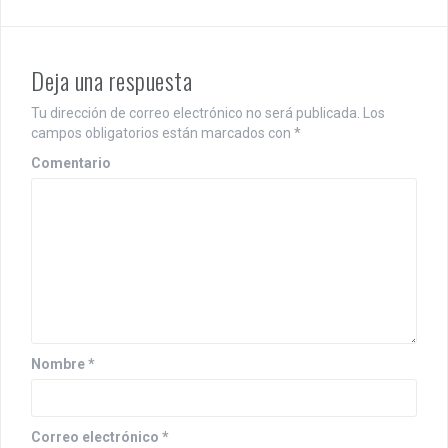
e
g
Deja una respuesta
a
c
Tu dirección de correo electrónico no será publicada.
Los
campos obligatorios están marcados con
*
i
Comentario
ó
n
d
e
e
n
Nombre
*
t
r
Correo electrónico
*