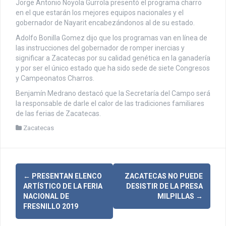
Jorge Antonio Noyola Gurrola presentó el programa charro
en el que estarán los mejores equipos nacionales y el
gobernador de Nayarit encabezándonos al de su estado.
Adolfo Bonilla Gomez dijo que los programas van en línea de
las instrucciones del gobernador de romper inercias y
significar a Zacatecas por su calidad genética en la ganadería
y por ser el único estado que ha sido sede de siete Congresos
y Campeonatos Charros.
Benjamín Medrano destacó que la Secretaría del Campo será
la responsable de darle el calor de las tradiciones familiares
de las ferias de Zacatecas.
Zacatecas
N
←
PRESENTAN ELENCO
ZACATECAS NO PUEDE
ARTÍSTICO DE LA FERIA
DESISTIR DE LA PRESA
a
NACIONAL DE
MILPILLAS
→
FRESNILLO 2019
v