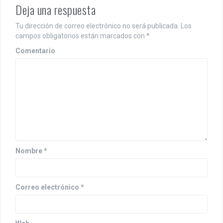
a
Deja una respuesta
c
Tu dirección de correo electrónico no será publicada.
Los
i
campos obligatorios están marcados con
*
ó
Comentario
n
d
e
e
n
Nombre
*
t
r
Correo electrónico
*
a
d