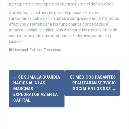
participen y le sea reparado integralmente el daño sufrido.
Aumentar los esfuerzos para responsabilizar a los
funcionarios públicos corruptos o cómplices mediante juicios
efectivos y sentenciar a los funcionarios condenados a
penas de prisión significativas y mejorar los mecanismos de
coordinación entre las autoridades federales, estatales y
locales.
Nacional
,
Política
,
Zacatecas
N
←
SE SUMA LA GUARDIA
83 MÉDICOS PASANTES
NACIONAL A LAS
REALIZARÁN SERVICIO
a
MARCHAS
SOCIAL EN LOS SSZ
→
EXPLORATORIAS EN LA
v
CAPITAL
e
g